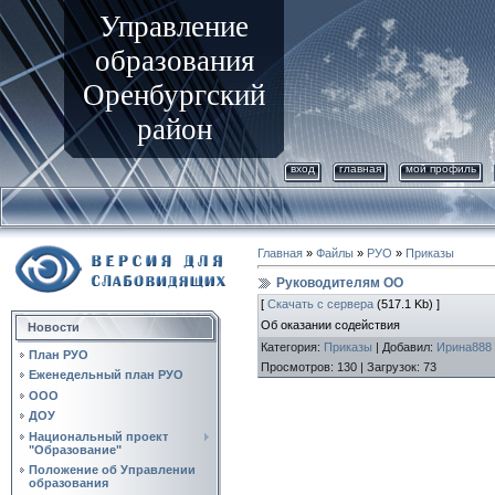
Управление
образования
Оренбургский
район
вход
главная
мой профиль
Главная
»
Файлы
»
РУО
»
Приказы
Руководителям ОО
[
Скачать с сервера
(517.1 Kb) ]
Об оказании содействия
Новости
Категория
:
Приказы
|
Добавил
:
Ирина888
План РУО
Просмотров
:
130
|
Загрузок
:
73
Еженедельный план РУО
ООО
ДОУ
Национальный проект
"Образование"
Положение об Управлении
образования