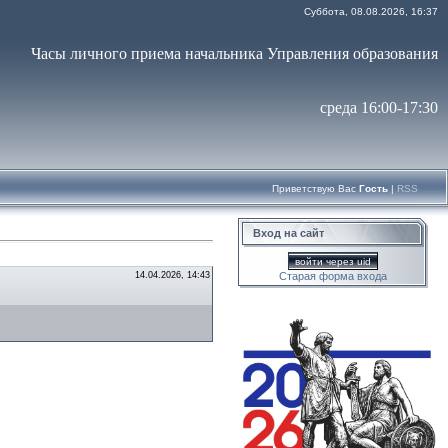
Суббота, 08.08.2026, 16:37
Часы личного приема начальника Управления образования
среда 16:00-17:30
Приветствую Вас
Гость
|
RSS
Вход на сайт
войти через uid
14.04.2026, 14:43
Старая форма входа