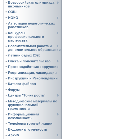
Всероссийская олимпиада
школьников
ОЗШ
НОКО
Аттестация педагогических
работников
Конкурсы
профессионального
мастерства
Воспитательная работа и
дополнительное образование
Летний отдых 2026
Опека и попечительство
Противодействие коррупции
Реорганизация, ликвидация
Инструкции и Рекомендации
Каталог файлов
Форум
Центры "Точка роста"
Методические материалы по
функциональной
грамотности
Информационная
безопасность
Телефоны горячей линии
Бюджетная отчетность
Архив