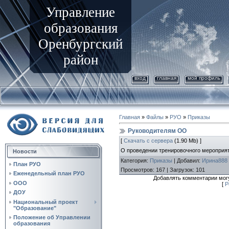
Управление
образования
Оренбургский
район
вход
главная
мой профиль
Главная
»
Файлы
»
РУО
»
Приказы
Руководителям ОО
[
Скачать с сервера
(1.90 Mb) ]
О проведении тренировочного мероприя
Новости
Категория
:
Приказы
|
Добавил
:
Ирина888
План РУО
Просмотров
:
167
|
Загрузок
:
101
Еженедельный план РУО
Добавлять комментарии могу
ООО
[
Р
ДОУ
Национальный проект
"Образование"
Положение об Управлении
образования