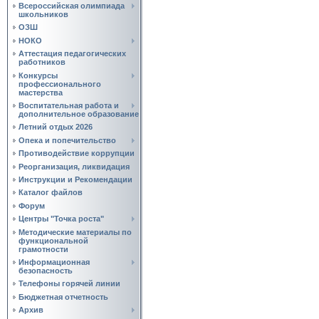
Всероссийская олимпиада
школьников
ОЗШ
НОКО
Аттестация педагогических
работников
Конкурсы
профессионального
мастерства
Воспитательная работа и
дополнительное образование
Летний отдых 2026
Опека и попечительство
Противодействие коррупции
Реорганизация, ликвидация
Инструкции и Рекомендации
Каталог файлов
Форум
Центры "Точка роста"
Методические материалы по
функциональной
грамотности
Информационная
безопасность
Телефоны горячей линии
Бюджетная отчетность
Архив