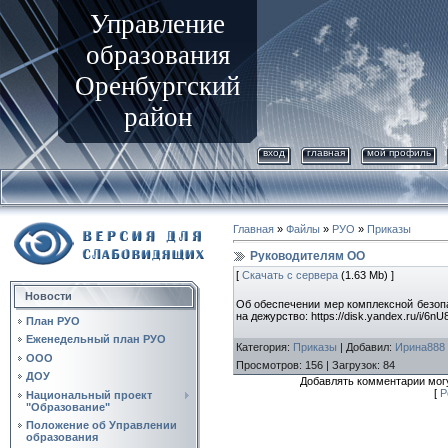
Управление
образования
Оренбургский
район
вход
главная
мой профиль
Главная
»
Файлы
»
РУО
»
Приказы
Руководителям ОО
[
Скачать с сервера
(1.63 Mb) ]
Новости
Об обеспечении мер комплексной безопа
на дежурство: https://disk.yandex.ru/i/
План РУО
Еженедельный план РУО
Категория
:
Приказы
|
Добавил
:
Ирина888
ООО
Просмотров
:
156
|
Загрузок
:
84
ДОУ
Добавлять комментарии могу
[
Р
Национальный проект
"Образование"
Положение об Управлении
образования