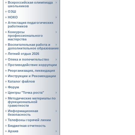
Всероссийская олимпиада
школьников
ОЗШ
НОКО
Аттестация педагогических
работников
Конкурсы
профессионального
мастерства
Воспитательная работа и
дополнительное образование
Летний отдых 2026
Опека и попечительство
Противодействие коррупции
Реорганизация, ликвидация
Инструкции и Рекомендации
Каталог файлов
Форум
Центры "Точка роста"
Методические материалы по
функциональной
грамотности
Информационная
безопасность
Телефоны горячей линии
Бюджетная отчетность
Архив