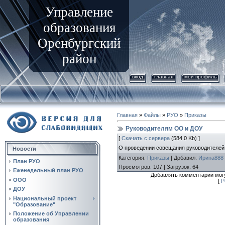
Управление
образования
Оренбургский
район
вход
главная
мой профиль
Главная
»
Файлы
»
РУО
»
Приказы
Руководителям ОО и ДОУ
[
Скачать с сервера
(584.0 Kb) ]
О проведении совещания руководителей
Новости
Категория
:
Приказы
|
Добавил
:
Ирина888
План РУО
Просмотров
:
107
|
Загрузок
:
64
Еженедельный план РУО
Добавлять комментарии могу
ООО
[
Р
ДОУ
Национальный проект
"Образование"
Положение об Управлении
образования