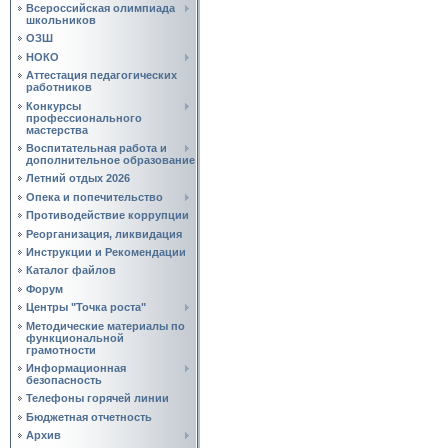
Всероссийская олимпиада
школьников
ОЗШ
НОКО
Аттестация педагогических
работников
Конкурсы
профессионального
мастерства
Воспитательная работа и
дополнительное образование
Летний отдых 2026
Опека и попечительство
Противодействие коррупции
Реорганизация, ликвидация
Инструкции и Рекомендации
Каталог файлов
Форум
Центры "Точка роста"
Методические материалы по
функциональной
грамотности
Информационная
безопасность
Телефоны горячей линии
Бюджетная отчетность
Архив