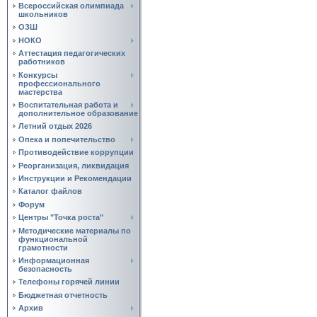
Всероссийская олимпиада
школьников
ОЗШ
НОКО
Аттестация педагогических
работников
Конкурсы
профессионального
мастерства
Воспитательная работа и
дополнительное образование
Летний отдых 2026
Опека и попечительство
Противодействие коррупции
Реорганизация, ликвидация
Инструкции и Рекомендации
Каталог файлов
Форум
Центры "Точка роста"
Методические материалы по
функциональной
грамотности
Информационная
безопасность
Телефоны горячей линии
Бюджетная отчетность
Архив