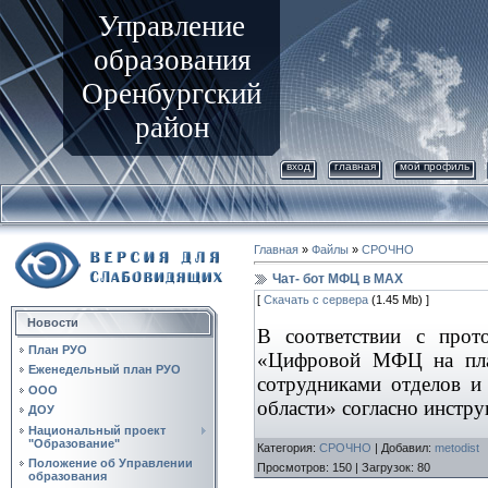
Управление
образования
Оренбургский
район
вход
главная
мой профиль
Главная
»
Файлы
»
СРОЧНО
Чат- бот МФЦ в МАХ
[
Скачать с сервера
(1.45 Mb) ]
Новости
В соответствии с прот
План РУО
«Цифровой МФЦ на пла
Еженедельный план РУО
сотрудниками отделов и
ООО
области» согласно инстру
ДОУ
Национальный проект
"Образование"
Категория
:
СРОЧНО
|
Добавил
:
metodist
Положение об Управлении
Просмотров
:
150
|
Загрузок
:
80
образования