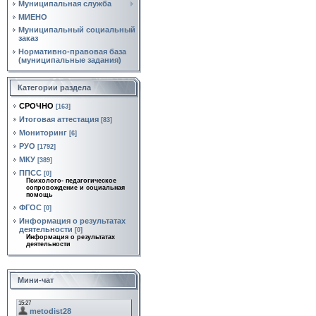
Муниципальная служба
МИЕНО
Муниципальный социальный
заказ
Нормативно‑правовая база
(муниципальные задания)
Категории раздела
СРОЧНО
[163]
Итоговая аттестация
[83]
Мониторинг
[6]
РУО
[1792]
МКУ
[389]
ППСС
[0]
Психолого- педагогическое
сопровождение и социальная
помощь
ФГОС
[0]
Информация о результатах
деятельности
[0]
Информация о результатах
деятельности
Мини-чат