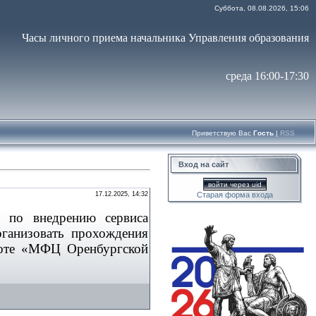
Суббота, 08.08.2026, 15:06
Часы личного приема начальника Управления образования
среда 16:00-17:30
Приветствую Вас
Гость
|
RSS
Вход на сайт
войти через uid
17.12.2025, 14:32
Старая форма входа
а по внедрению сервиса
анизовать прохождения
боте «МФЦ Оренбургской