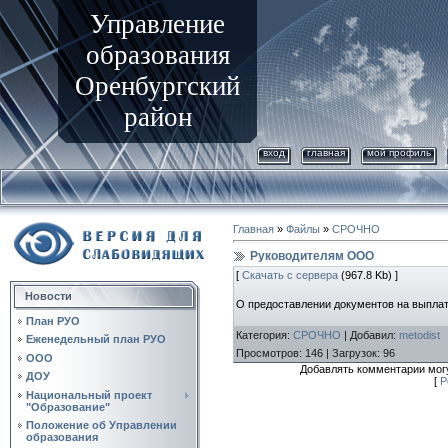
Управление
образования
Оренбургский
район
вход
главная
мой профиль
Главная
»
Файлы
»
СРОЧНО
Руководителям ООО
[
Скачать с сервера
(967.8 Kb) ]
Новости
О предоставлении документов на выпла
План РУО
Категория
:
СРОЧНО
|
Добавил
:
metodist
Еженедельный план РУО
Просмотров
:
146
|
Загрузок
:
96
ООО
Добавлять комментарии могу
ДОУ
[
Р
Национальный проект
"Образование"
Положение об Управлении
образования