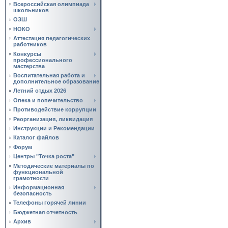
Всероссийская олимпиада
школьников
ОЗШ
НОКО
Аттестация педагогических
работников
Конкурсы
профессионального
мастерства
Воспитательная работа и
дополнительное образование
Летний отдых 2026
Опека и попечительство
Противодействие коррупции
Реорганизация, ликвидация
Инструкции и Рекомендации
Каталог файлов
Форум
Центры "Точка роста"
Методические материалы по
функциональной
грамотности
Информационная
безопасность
Телефоны горячей линии
Бюджетная отчетность
Архив