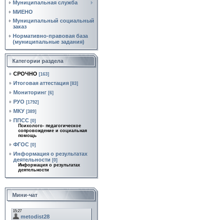
Муниципальная служба
МИЕНО
Муниципальный социальный
заказ
Нормативно‑правовая база
(муниципальные задания)
Категории раздела
СРОЧНО
[163]
Итоговая аттестация
[83]
Мониторинг
[6]
РУО
[1792]
МКУ
[389]
ППСС
[0]
Психолого- педагогическое
сопровождение и социальная
помощь
ФГОС
[0]
Информация о результатах
деятельности
[0]
Информация о результатах
деятельности
Мини-чат