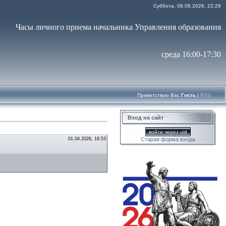
Суббота, 08.08.2026, 22:29
Часы личного приема начальника Управления образования
среда 16:00-17:30
Приветствую Вас
Гость
|
RSS
Вход на сайт
войти через uid
01.04.2026, 16:53
Старая форма входа