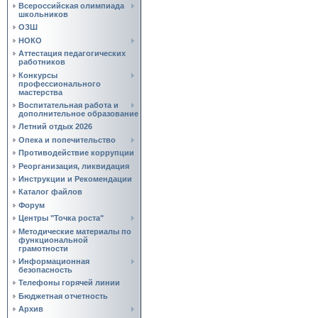
Всероссийская олимпиада
школьников
ОЗШ
НОКО
Аттестация педагогических
работников
Конкурсы
профессионального
мастерства
Воспитательная работа и
дополнительное образование
Летний отдых 2026
Опека и попечительство
Противодействие коррупции
Реорганизация, ликвидация
Инструкции и Рекомендации
Каталог файлов
Форум
Центры "Точка роста"
Методические материалы по
функциональной
грамотности
Информационная
безопасность
Телефоны горячей линии
Бюджетная отчетность
Архив