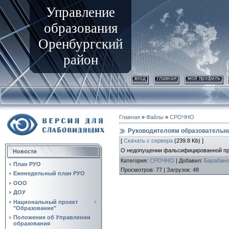
Управление
образования
Оренбургский
район
вход
главная
мой профиль
Главная
»
Файлы
»
СРОЧНО
Руководителоям образовательн
[
Скачать с сервера
(239.8 Kb) ]
О недопущении фальсифицированной пр
Новости
Категория
:
СРОЧНО
|
Добавил
:
Барабано
План РУО
Просмотров
:
77
|
Загрузок
:
48
Еженедельный план РУО
ООО
ДОУ
Национальный проект
"Образование"
Положение об Управлении
образования