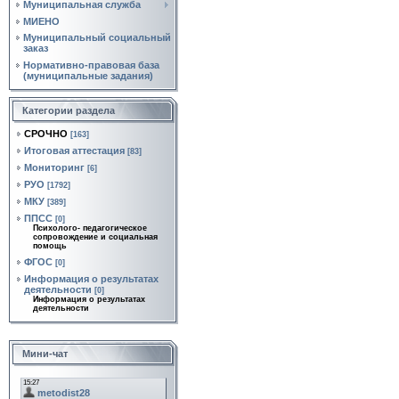
Муниципальная служба
МИЕНО
Муниципальный социальный
заказ
Нормативно‑правовая база
(муниципальные задания)
Категории раздела
СРОЧНО
[163]
Итоговая аттестация
[83]
Мониторинг
[6]
РУО
[1792]
МКУ
[389]
ППСС
[0]
Психолого- педагогическое
сопровождение и социальная
помощь
ФГОС
[0]
Информация о результатах
деятельности
[0]
Информация о результатах
деятельности
Мини-чат