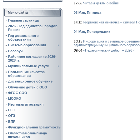
17:00
Читаем детям о войне
08 Мая, Пятница
Меню сайта
Главная страница
14:11
Георгиевская ленточка – символ П
2026 - Год единства народов
России
04 Мая, Понедельник
Год дошкольного
образования
10:13
Информация о семинаре-совещани
администрации муниципального образов
Система образования
09:04
«Педагогический дебют – 2026»
Всеобуч
Районное соглашение 2026-
2028 гг.
Муниципальные услуги
Повышение качества
образования
Дистанционное обучение
Обучение детей с ОВЗ
ФГОС СОО
МСОКО
Итоговая аттестация
ЕГЭ
ОГЭ
ВПР
Функциональная грамотность
Областная олимпиада
школьников