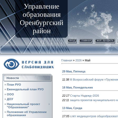
Управление
образования
Оренбургский
район
вход
главная
мой профиль
Главная
»
2026
»
Май
29 Мая, Пятница
Новости
11:38
III Всероссийский форум «Тружени
План РУО
18 Мая, Понедельник
Еженедельный план РУО
ООО
22:17
Старты Надежд–2026
ДОУ
22:11
защита проектов муниципального 
Национальный проект
"Образование"
13 Мая, Среда
Положение об Управлении
образования
17:05
слёт медиацентров общеобразоват