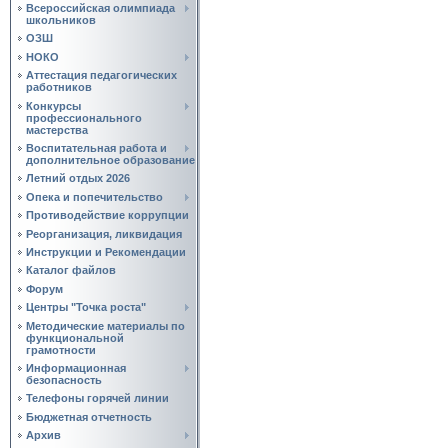
Всероссийская олимпиада
школьников
ОЗШ
НОКО
Аттестация педагогических
работников
Конкурсы
профессионального
мастерства
Воспитательная работа и
дополнительное образование
Летний отдых 2026
Опека и попечительство
Противодействие коррупции
Реорганизация, ликвидация
Инструкции и Рекомендации
Каталог файлов
Форум
Центры "Точка роста"
Методические материалы по
функциональной
грамотности
Информационная
безопасность
Телефоны горячей линии
Бюджетная отчетность
Архив