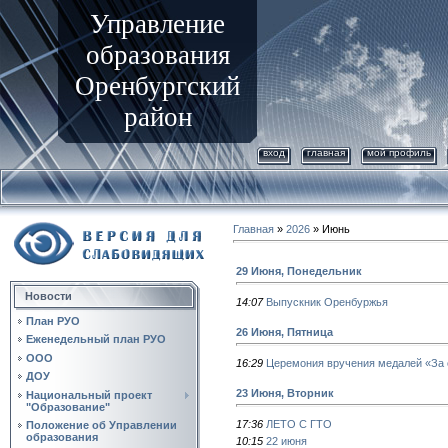
Управление
образования
Оренбургский
район
вход
главная
мой профиль
Главная
»
2026
»
Июнь
29 Июня, Понедельник
Новости
14:07
Выпускник Оренбуржья
План РУО
26 Июня, Пятница
Еженедельный план РУО
ООО
16:29
Церемония вручения медалей «За 
ДОУ
23 Июня, Вторник
Национальный проект
"Образование"
17:36
ЛЕТО С ГТО
Положение об Управлении
образования
10:15
22 июня