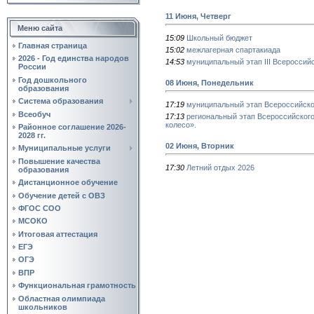
11 Июня, Четверг
Меню сайта
15:09
Школьный бюджет
Главная страница
15:02
межлагерная спартакиада
2026 - Год единства народов
14:53
муниципальный этап III Всероссий
России
Год дошкольного
08 Июня, Понедельник
образования
Система образования
17:19
муниципальный этап Всероссийск
Всеобуч
17:13
региональный этап Всероссийског
колесо».
Районное соглашение 2026-
2028 гг.
02 Июня, Вторник
Муниципальные услуги
Повышение качества
17:30
Летний отдых 2026
образования
Дистанционное обучение
Обучение детей с ОВЗ
ФГОС СОО
МСОКО
Итоговая аттестация
ЕГЭ
ОГЭ
ВПР
Функциональная грамотность
Областная олимпиада
школьников