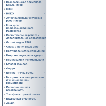
Всероссийская олимпиада
школьников
ОЗШ
НОКО
Аттестация педагогических
работников
Конкурсы
профессионального
мастерства
Воспитательная работа и
дополнительное образование
Летний отдых 2026
Опека и попечительство
Противодействие коррупции
Реорганизация, ликвидация
Инструкции и Рекомендации
Каталог файлов
Форум
Центры "Точка роста"
Методические материалы по
функциональной
грамотности
Информационная
безопасность
Телефоны горячей линии
Бюджетная отчетность
Архив