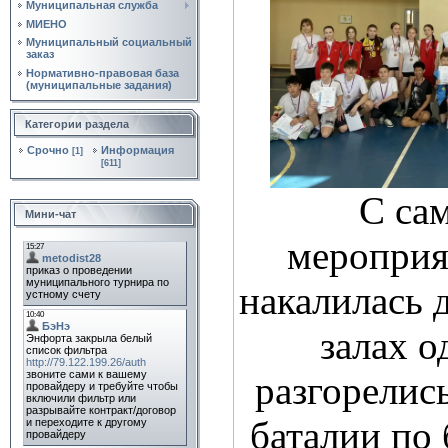
Муниципальная служба
МИЕНО
Муниципальный социальный
заказ
Нормативно‑правовая база
(муниципальные задания)
Категории раздела
Срочно
Информация
[1]
[611]
С сам
Мини-чат
мероприя
накалилась д
залах 
разгорелис
баталии по 