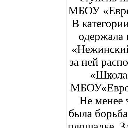
МБОУ «Евро
В категори
одержала
«Нежинский
за ней рас
«Школа
МБОУ«Европ
Не менее
была борьба
площадке. З