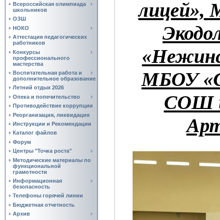
лицей»,
Всероссийская олимпиада
школьников
ОЗШ
Экодо
НОКО
Аттестация педагогических
работников
«Нежинс
Конкурсы
профессионального
мастерства
МБОУ «С
Воспитательная работа и
дополнительное образование
Летний отдых 2026
СОШ и
Опека и попечительство
Противодействие коррупции
Реорганизация, ликвидация
Арт
Инструкции и Рекомендации
Каталог файлов
Форум
Центры "Точка роста"
Методические материалы по
функциональной
грамотности
Информационная
безопасность
Телефоны горячей линии
Бюджетная отчетность
Архив