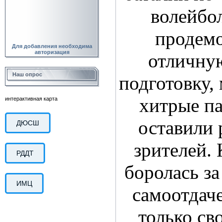
волейбо
продем
Для добавления необходима
авторизация
отличну
Наш опрос
подготовку,
хитрые па
интерактивная карта
оставили
ДЮСШ
зрителей.
РДДТ
боролась за
ИМЦ
самоотдаче
только св