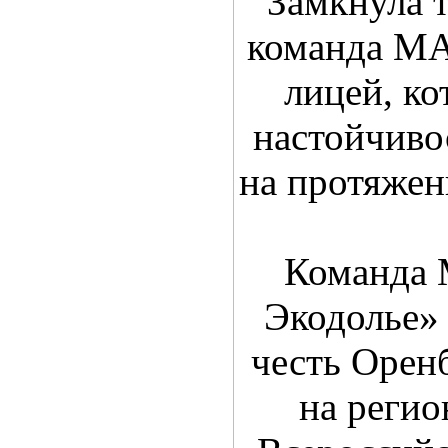
Замкнула 
команда М
лицей, ко
настойчиво
на протяжен
Команда
Экодолье»
честь Орен
на регио