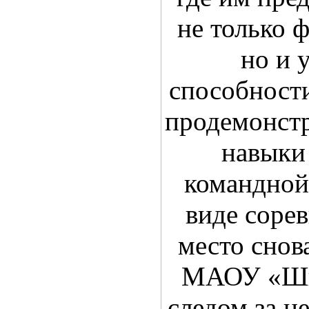
не только 
но и 
способност
продемонст
навыки
командной
виде соре
место снов
МАОУ «Шко
следом за н