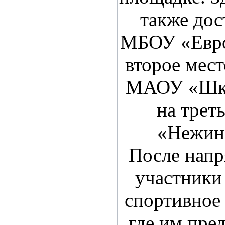
также дос
МБОУ «Евро
второе мест
МАОУ «Шко
на тре
«Нежин
После нап
участники
спортивное
где им пре