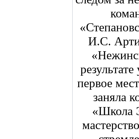
кома
«Степанов
И.С. Арт
«Нежинс
результате
первое мест
заняла 
«Школа 
мастерство
стремле