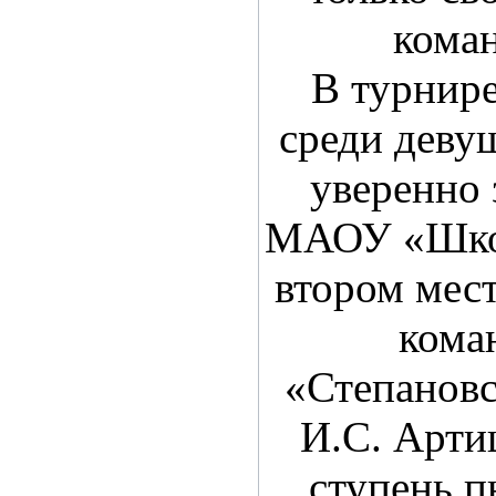
кома
В турнире
среди деву
уверенно 
МАОУ «Школ
втором мес
кома
«Степанов
И.С. Арти
ступень п