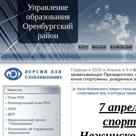
Управление
образования
Оренбургский
район
вход
главная
мой профиль
Главная
»
2026
»
Апрель
»
8
» б
захватывающих Президентских с
юные спортсмены, рожденные в
база Нежинского лицея стала 
Новости
спортивных игр, в которых при
План РУО
7 апре
Еженедельный план РУО
ООО
ДОУ
спорт
Национальный проект
"Образование"
Положение об Управлении
Нежинског
образования