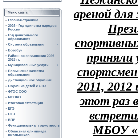
ареной для
Меню сайта
Главная страница
През
2026 - Год единства народов
России
Год дошкольного
спортивных
образования
Система образования
Всеобуч
приняли 
Районное соглашение 2026-
2028 гг.
Муниципальные услуги
спортсмен
Повышение качества
образования
Дистанционное обучение
2011, 2012 
Обучение детей с ОВЗ
ФГОС СОО
этот раз 
МСОКО
Итоговая аттестация
ЕГЭ
встрети
ОГЭ
ВПР
МБОУ «
Функциональная грамотность
Областная олимпиада
школьников