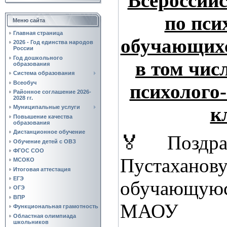
Всероссий
по пси
Меню сайта
Главная страница
обучающихс
2026 - Год единства народов
России
Год дошкольного
в том чи
образования
Система образования
Всеобуч
психолого
Районное соглашение 2026-
2028 гг.
к
Муниципальные услуги
Повышение качества
образования
Дистанционное обучение
🏅Поздра
Обучение детей с ОВЗ
ФГОС СОО
Пустаха
МСОКО
Итоговая аттестация
ЕГЭ
обучающу
ОГЭ
ВПР
МАОУ
Функциональная грамотность
Областная олимпиада
школьников