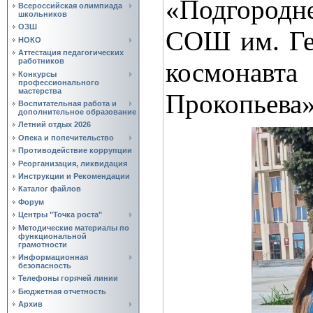
«Подгородн
Всероссийская олимпиада
школьников
ОЗШ
СОШ им. Ге
НОКО
Аттестация педагогических
работников
космон
Конкурсы
профессионального
мастерства
Прокопьева»
Воспитательная работа и
дополнительное образование
Летний отдых 2026
Опека и попечительство
Противодействие коррупции
Реорганизация, ликвидация
Инструкции и Рекомендации
Каталог файлов
Форум
Центры "Точка роста"
Методические материалы по
функциональной
грамотности
Информационная
безопасность
Телефоны горячей линии
Бюджетная отчетность
Архив