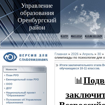
Управление
образования
Оренбургский
район
вход
главная
мой профиль
Главная
»
2026
»
Апрель
»
30
» 
олимпиады по психологии для о
Итоги заключительного этапа 
обучающихся 10-11 классов.
Новости
План РУО
📊
Подв
Еженедельный план РУО
ООО
ДОУ
заключит
Национальный проект
"Образование"
Положение об Управлении
образования