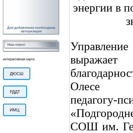
энергии в 
з
Для добавления необходима
авторизация
Управлени
Наш опрос
выражае
интерактивная карта
благодарн
ДЮСШ
Олесе В
РДДТ
педагогу-
«Подгородн
ИМЦ
СОШ им. Ге