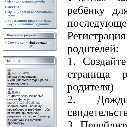
Муниципальная служба
ребёнку дл
МИЕНО
Муниципальный социальный
заказ
последующег
Нормативно‑правовая база
(муниципальные задания)
Регистрация
Категории раздела
Срочно
Информация
[1]
родителей:
[611]
1. Создайте
Мини-чат
страница 
родителя)
2. Дожди
свидетельст
3. Перейдит