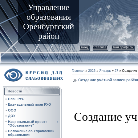
Управление
образования
Оренбургский
район
вход
главная
мой профиль
Главная
»
2026
»
Январь
»
27
» Создание 
Создание учётной записи ребён
Новости
План РУО
Еженедельный план РУО
ООО
Создание уч
ДОУ
Национальный проект
"Образование"
Положение об Управлении
образования