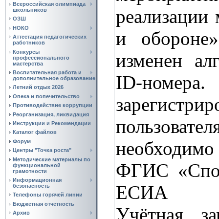
Всероссийская олимпиада
реализации
школьников
ОЗШ
НОКО
и обороне
Аттестация педагогических
работников
Конкурсы
изменен ал
профессионального
мастерства
Воспитательная работа и
ID-номе
дополнительное образование
Летний отдых 2026
Опека и попечительство
зарегист
Противодействие коррупции
Реорганизация, ликвидация
пользова
Инструкции и Рекомендации
Каталог файлов
необходимо
Форум
Центры "Точка роста"
Методические материалы по
ФГИС «Спор
функциональной
грамотности
Информационная
ЕСИА
безопасность
Телефоны горячей линии
Бюджетная отчетность
Учётная за
Архив