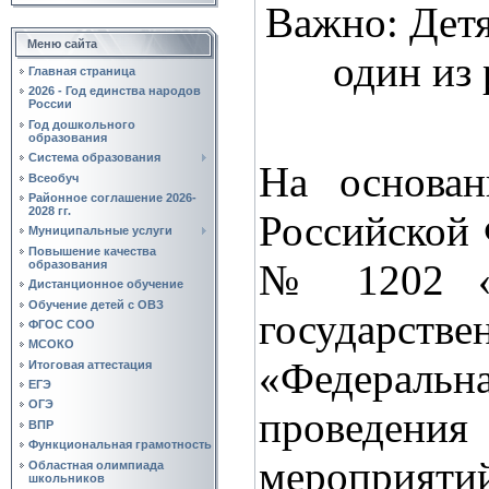
Важно: Детя
Меню сайта
один из 
Главная страница
2026 - Год единства народов
России
Год дошкольного
образования
Система образования
На основан
Всеобуч
Районное соглашение 2026-
2028 гг.
Российской 
Муниципальные услуги
Повышение качества
№ 1202 «О
образования
Дистанционное обучение
Обучение детей с ОВЗ
государст
ФГОС СОО
МСОКО
«Федераль
Итоговая аттестация
ЕГЭ
ОГЭ
проведени
ВПР
Функциональная грамотность
мероприят
Областная олимпиада
школьников