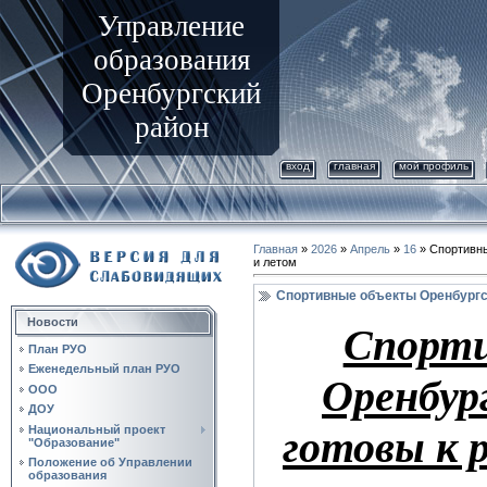
Управление
образования
Оренбургский
район
вход
главная
мой профиль
Главная
»
2026
»
Апрель
»
16
» Спортивны
и летом
Спортивные объекты Оренбургск
Новости
Спорти
План РУО
Еженедельный план РУО
Оренбур
ООО
ДОУ
Национальный проект
готовы к 
"Образование"
Положение об Управлении
образования