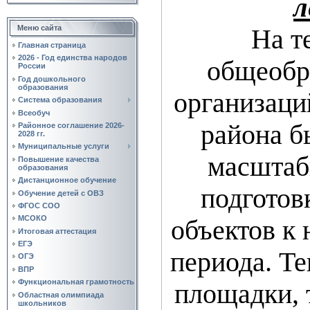
л
Меню сайта
На т
Главная страница
2026 - Год единства народов
общеобр
России
Год дошкольного
образования
организаци
Система образования
Всеобуч
района б
Районное соглашение 2026-
2028 гг.
Муниципальные услуги
масштаб
Повышение качества
образования
Дистанционное обучение
подготов
Обучение детей с ОВЗ
ФГОС СОО
МСОКО
объектов к 
Итоговая аттестация
ЕГЭ
периода. Т
ОГЭ
ВПР
Функциональная грамотность
площадки, 
Областная олимпиада
школьников