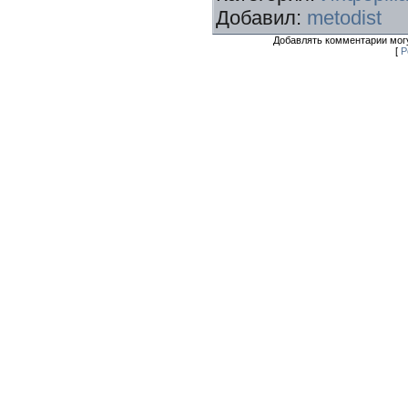
Добавил
:
metodist
Добавлять комментарии могу
[
Р