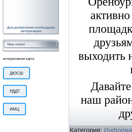
Оренбур
активно
площадк
Для добавления необходима
авторизация
друзья
Наш опрос
выходить 
интерактивная карта
ДЮСШ
Давайте
РДДТ
наш райо
ИМЦ
др
Категория
:
Информа