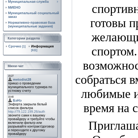
Муниципальная служба
спортив
МИЕНО
Муниципальный социальный
заказ
готовы п
Нормативно‑правовая база
(муниципальные задания)
желающи
Категории раздела
Срочно
Информация
спортом.
[1]
[611]
возможнос
Мини-чат
собраться в
любимые и
время на 
Приглаша