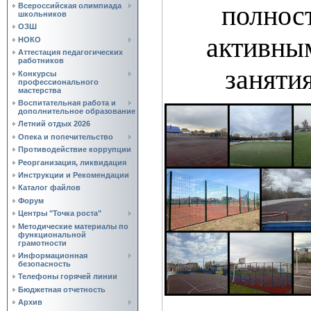
полнос
Всероссийская олимпиада
школьников
ОЗШ
активны
НОКО
Аттестация педагогических
работников
заняти
Конкурсы
профессионального
мастерства
Воспитательная работа и
дополнительное образование
Летний отдых 2026
Опека и попечительство
Противодействие коррупции
Реорганизация, ликвидация
Инструкции и Рекомендации
Каталог файлов
Форум
Центры "Точка роста"
Методические материалы по
функциональной
грамотности
Информационная
безопасность
Телефоны горячей линии
Бюджетная отчетность
Архив