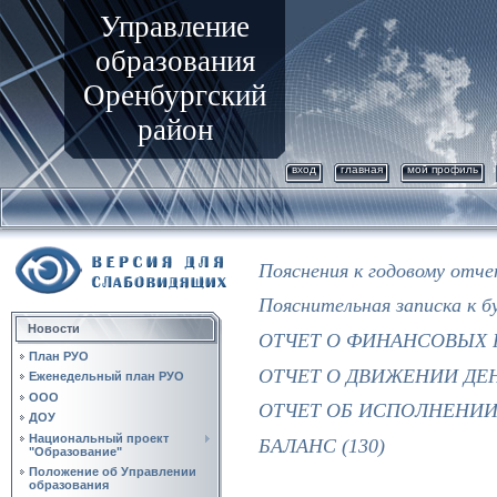
Управление
образования
Оренбургский
район
вход
главная
мой профиль
Пояснения к годовому отч
Пояснительная записка к б
Новости
ОТЧЕТ О ФИНАНСОВЫХ Р
План РУО
ОТЧЕТ О ДВИЖЕНИИ ДЕН
Еженедельный план РУО
ООО
ОТЧЕТ ОБ ИСПОЛНЕНИИ 
ДОУ
Национальный проект
БАЛАНС (130)
"Образование"
Положение об Управлении
образования