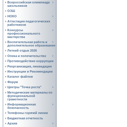
Всероссийская олимпиада
школьников
ОЗШ
НОКО
Аттестация педагогических
работников
Конкурсы
профессионального
мастерства
Воспитательная работа и
дополнительное образование
Летний отдых 2026
Опека и попечительство
Противодействие коррупции
Реорганизация, ликвидация
Инструкции и Рекомендации
Каталог файлов
Форум
Центры "Точка роста"
Методические материалы по
функциональной
грамотности
Информационная
безопасность
Телефоны горячей линии
Бюджетная отчетность
Архив