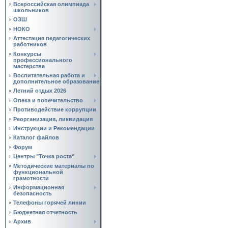
Всероссийская олимпиада
школьников
ОЗШ
НОКО
Аттестация педагогических
работников
Конкурсы
профессионального
мастерства
Воспитательная работа и
дополнительное образование
Летний отдых 2026
Опека и попечительство
Противодействие коррупции
Реорганизация, ликвидация
Инструкции и Рекомендации
Каталог файлов
Форум
Центры "Точка роста"
Методические материалы по
функциональной
грамотности
Информационная
безопасность
Телефоны горячей линии
Бюджетная отчетность
Архив