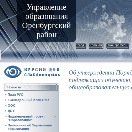
Управление
образования
Оренбургский
район
вход
главная
мой профиль
Об утверждении Поряд
подлежащих обучению,
общеобразовательную 
Новости
План РУО
Еженедельный план РУО
ООО
ДОУ
Национальный проект
"Образование"
Положение об Управлении
образования