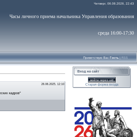
Четверг, 06.08.2026, 22:43
Часы личного приема начальника Управления образования
среда 16:00-17:30
Приветствую Вас
Гость
|
RSS
Вход на сайт
войти через uid
26.06.2025, 12:10
Старая форма входа
ских кадров"