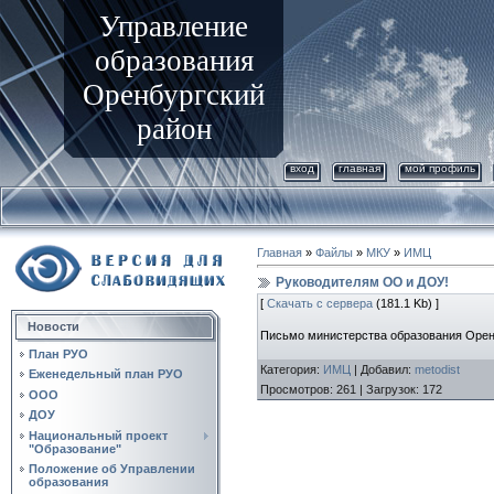
Управление
образования
Оренбургский
район
вход
главная
мой профиль
Главная
»
Файлы
»
МКУ
»
ИМЦ
Руководителям ОО и ДОУ!
[
Скачать с сервера
(181.1 Kb) ]
Новости
Письмо министерства образования Оренб
План РУО
Категория
:
ИМЦ
|
Добавил
:
metodist
Еженедельный план РУО
Просмотров
:
261
|
Загрузок
:
172
ООО
ДОУ
Национальный проект
"Образование"
Положение об Управлении
образования