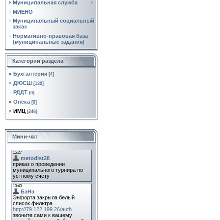
Муниципальная служба
МИЕНО
Муниципальный социальный
заказ
Нормативно‑правовая база
(муниципальные задания)
Категории раздела
Бухгалтерия
[4]
ДЮСШ
[139]
РДДТ
[0]
Опека
[0]
ИМЦ
[246]
Мини-чат