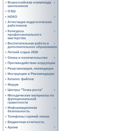
Всероссийская олимпиада
школьников
ОЗШ
НОКО
Аттестация педагогических
работников
Конкурсы
профессионального
мастерства
Воспитательная работа и
дополнительное образование
Летний отдых 2026
Опека и попечительство
Противодействие коррупции
Реорганизация, ликвидация
Инструкции и Рекомендации
Каталог файлов
Форум
Центры "Точка роста"
Методические материалы по
функциональной
грамотности
Информационная
безопасность
Телефоны горячей линии
Бюджетная отчетность
Архив