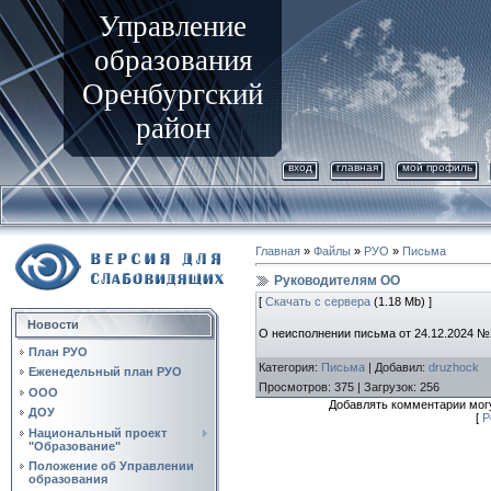
Управление
образования
Оренбургский
район
вход
главная
мой профиль
Главная
»
Файлы
»
РУО
»
Письма
Руководителям ОО
[
Скачать с сервера
(1.18 Mb) ]
Новости
О неисполнении письма от 24.12.2024 
План РУО
Категория
:
Письма
|
Добавил
:
druzhock
Еженедельный план РУО
Просмотров
:
375
|
Загрузок
:
256
ООО
Добавлять комментарии могу
ДОУ
[
Р
Национальный проект
"Образование"
Положение об Управлении
образования