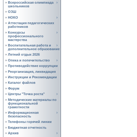
Всероссийская олимпиада
школьников
ОЗШ
НОКО
Аттестация педагогических
работников
Конкурсы
профессионального
мастерства
Воспитательная работа и
дополнительное образование
Летний отдых 2026
Опека и попечительство
Противодействие коррупции
Реорганизация, ликвидация
Инструкции и Рекомендации
Каталог файлов
Форум
Центры "Точка роста"
Методические материалы по
функциональной
грамотности
Информационная
безопасность
Телефоны горячей линии
Бюджетная отчетность
Архив