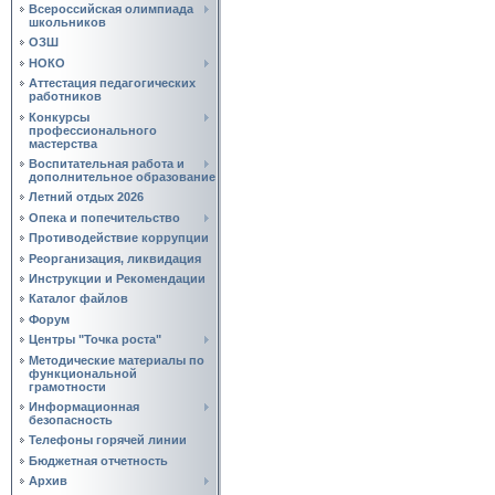
Всероссийская олимпиада
школьников
ОЗШ
НОКО
Аттестация педагогических
работников
Конкурсы
профессионального
мастерства
Воспитательная работа и
дополнительное образование
Летний отдых 2026
Опека и попечительство
Противодействие коррупции
Реорганизация, ликвидация
Инструкции и Рекомендации
Каталог файлов
Форум
Центры "Точка роста"
Методические материалы по
функциональной
грамотности
Информационная
безопасность
Телефоны горячей линии
Бюджетная отчетность
Архив