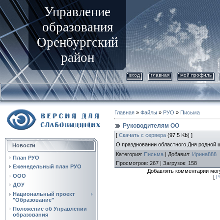
Управление
образования
Оренбургский
район
вход
главная
мой профиль
Главная
»
Файлы
»
РУО
»
Письма
Руководителям ОО
[
Скачать с сервера
(97.5 Kb) ]
О праздновании областного Дня родной
Новости
Категория
:
Письма
|
Добавил
:
Ирина888
План РУО
Просмотров
:
267
|
Загрузок
:
158
Еженедельный план РУО
Добавлять комментарии могу
ООО
[
Р
ДОУ
Национальный проект
"Образование"
Положение об Управлении
образования