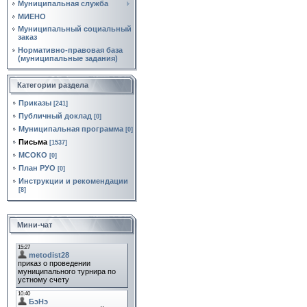
Муниципальная служба
МИЕНО
Муниципальный социальный
заказ
Нормативно‑правовая база
(муниципальные задания)
Категории раздела
Приказы
[241]
Публичный доклад
[0]
Муниципальная программа
[0]
Письма
[1537]
МСОКО
[0]
План РУО
[0]
Инструкции и рекомендации
[8]
Мини-чат