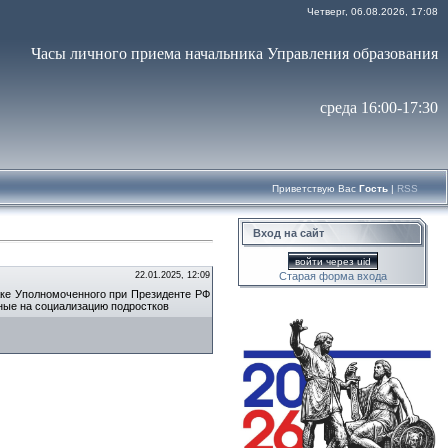
Четверг, 06.08.2026, 17:08
Часы личного приема начальника Управления образования
среда 16:00-17:30
Приветствую Вас
Гость
|
RSS
Вход на сайт
войти через uid
22.01.2025, 12:09
Старая форма входа
жке Уполномоченного при Президенте РФ
ные на социализацию подростков