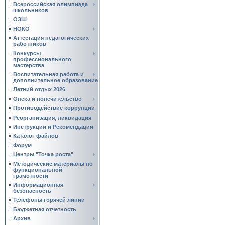
Всероссийская олимпиада
школьников
ОЗШ
НОКО
Аттестация педагогических
работников
Конкурсы
профессионального
мастерства
Воспитательная работа и
дополнительное образование
Летний отдых 2026
Опека и попечительство
Противодействие коррупции
Реорганизация, ликвидация
Инструкции и Рекомендации
Каталог файлов
Форум
Центры "Точка роста"
Методические материалы по
функциональной
грамотности
Информационная
безопасность
Телефоны горячей линии
Бюджетная отчетность
Архив