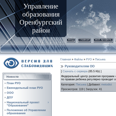
Управление
образования
Оренбургский
район
вход
главная
мой профиль
Главная
»
Файлы
»
РУО
»
Письма
Руководителям ОО
[
Скачать с сервера
(85.5 Kb) ]
Федеральный центр развития программ 
Новости
по правам ребенка регулярно проводит 
План РУО
Категория
:
Письма
|
Добавил
:
metodist
Еженедельный план РУО
Просмотров
:
119
|
Загрузок
:
41
ООО
ДОУ
Национальный проект
"Образование"
Положение об Управлении
образования