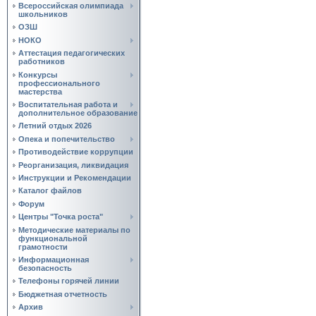
Всероссийская олимпиада
школьников
ОЗШ
НОКО
Аттестация педагогических
работников
Конкурсы
профессионального
мастерства
Воспитательная работа и
дополнительное образование
Летний отдых 2026
Опека и попечительство
Противодействие коррупции
Реорганизация, ликвидация
Инструкции и Рекомендации
Каталог файлов
Форум
Центры "Точка роста"
Методические материалы по
функциональной
грамотности
Информационная
безопасность
Телефоны горячей линии
Бюджетная отчетность
Архив