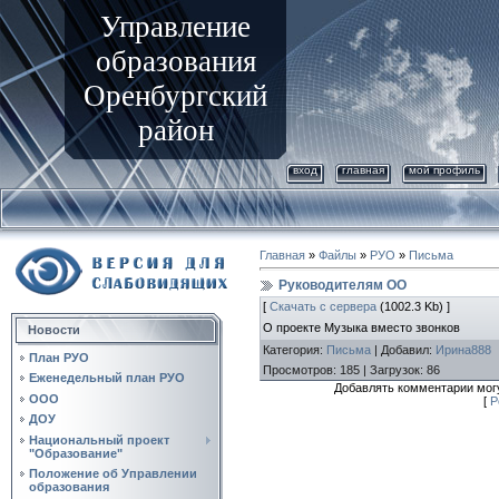
Управление
образования
Оренбургский
район
вход
главная
мой профиль
Главная
»
Файлы
»
РУО
»
Письма
Руководителям ОО
[
Скачать с сервера
(1002.3 Kb) ]
О проекте Музыка вместо звонков
Новости
Категория
:
Письма
|
Добавил
:
Ирина888
План РУО
Просмотров
:
185
|
Загрузок
:
86
Еженедельный план РУО
Добавлять комментарии могу
ООО
[
Р
ДОУ
Национальный проект
"Образование"
Положение об Управлении
образования