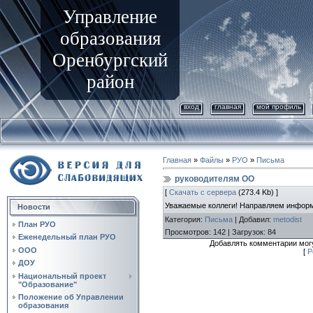
Управление
образования
Оренбургский
район
вход
главная
мой профиль
Главная
»
Файлы
»
РУО
»
Письма
руководителям ОО
[
Скачать с сервера
(273.4 Kb) ]
Уважаемые коллеги! Направляем информ
Новости
Категория
:
Письма
|
Добавил
:
metodist
План РУО
Просмотров
:
142
|
Загрузок
:
84
Еженедельный план РУО
Добавлять комментарии могу
ООО
[
Р
ДОУ
Национальный проект
"Образование"
Положение об Управлении
образования