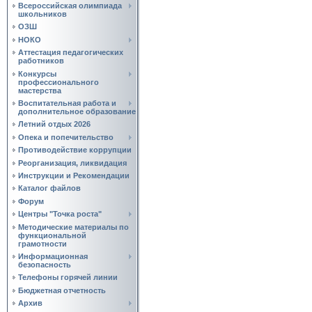
Всероссийская олимпиада
школьников
ОЗШ
НОКО
Аттестация педагогических
работников
Конкурсы
профессионального
мастерства
Воспитательная работа и
дополнительное образование
Летний отдых 2026
Опека и попечительство
Противодействие коррупции
Реорганизация, ликвидация
Инструкции и Рекомендации
Каталог файлов
Форум
Центры "Точка роста"
Методические материалы по
функциональной
грамотности
Информационная
безопасность
Телефоны горячей линии
Бюджетная отчетность
Архив