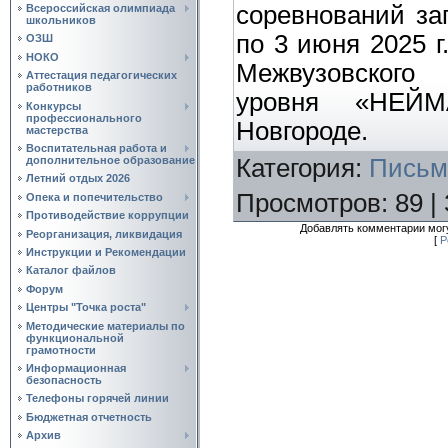
соревнований за
Всероссийская олимпиада
школьников
по 3 июня 2025 г
ОЗШ
НОКО
Межвузовского
Аттестация педагогических
работников
уровня «НЕЙ
Конкурсы
профессионального
Новгороде.
мастерства
Воспитательная работа и
Категория
:
Письм
дополнительное образование
Летний отдых 2026
Просмотров
:
89
|
Опека и попечительство
Противодействие коррупции
Добавлять комментарии могу
Реорганизация, ликвидация
[
Р
Инструкции и Рекомендации
Каталог файлов
Форум
Центры "Точка роста"
Методические материалы по
функциональной
грамотности
Информационная
безопасность
Телефоны горячей линии
Бюджетная отчетность
Архив