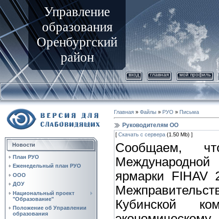
Управление
образования
Оренбургский
район
вход
главная
мой профиль
Главная
»
Файлы
»
РУО
»
Письма
Руководителям ОО
[
Скачать с сервера
(1.50 Mb) ]
Сообщаем, ч
Новости
План РУО
Международной
Еженедельный план РУО
ярмарки FIHAV 2
ООО
ДОУ
Межправитель
Национальный проект
"Образование"
Кубинской ко
Положение об Управлении
образования
экономичес