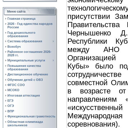
технологическо
Меню сайта
присутствии Зам
Главная страница
Правительства 
2026 - Год единства народов
России
Чернышенко Д
Год дошкольного
образования
Республики Ку
Система образования
Всеобуч
между АНО 
Районное соглашение 2026-
2028 гг.
Организацией
Муниципальные услуги
Кубы» было по
Повышение качества
образования
сотрудничес
Дистанционное обучение
Обучение детей с ОВЗ
совместной Оли
ФГОС СОО
в возрасте о
МСОКО
Итоговая аттестация
направлениям «
ЕГЭ
«искусственный
ОГЭ
ВПР
Международн
Функциональная грамотность
Областная олимпиада
соревнован
школьников