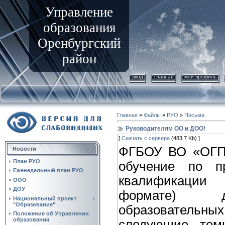
Управление
образования
Оренбургский
район
вход
главная
мой профиль
Главная
»
Файлы
»
РУО
»
Письма
Руководителям ОО и ДОО!
[
Скачать с сервера
(483.7 Kb) ]
ФГБОУ ВО «ОГПУ
Новости
План РУО
обучение по п
Еженедельный план РУО
квалификации
ООО
ДОУ
формате) д
Национальный проект
"Образование"
образователь
Положение об Управлении
образования
следующие тем