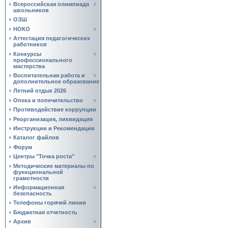
Всероссийская олимпиада
школьников
ОЗШ
НОКО
Аттестация педагогических
работников
Конкурсы
профессионального
мастерства
Воспитательная работа и
дополнительное образование
Летний отдых 2026
Опека и попечительство
Противодействие коррупции
Реорганизация, ликвидация
Инструкции и Рекомендации
Каталог файлов
Форум
Центры "Точка роста"
Методические материалы по
функциональной
грамотности
Информационная
безопасность
Телефоны горячей линии
Бюджетная отчетность
Архив