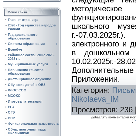
методическ
Меню сайта
функционирован
Главная страница
школьного музе
2026 - Год единства народов
России
г.-07.03.2025
Год дошкольного
образования
электронного и 
Система образования
Всеобуч
в дошкольном 
Районное соглашение 2026-
2028 гг.
10.02.2025г
Муниципальные услуги
Дополнительные
Повышение качества
образования
Приложении.
Дистанционное обучение
Обучение детей с ОВЗ
Категория
:
Письм
ФГОС СОО
МСОКО
Nikolaeva_IM
Итоговая аттестация
ЕГЭ
Просмотров
:
236
ОГЭ
Добавлять комментарии могу
ВПР
[
Р
Функциональная грамотность
Областная олимпиада
школьников