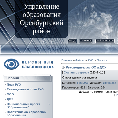
Управление
образования
Оренбургский
район
вход
главная
мой профиль
Главная
»
Файлы
»
РУО
»
Письма
Руководителям ОО и ДОУ
[
Скачать с сервера
(323.4 Kb) ]
О проведении совещания
Новости
Категория
:
Письма
|
Добавил
:
Ирина888
План РУО
Просмотров
:
419
|
Загрузок
:
284
Еженедельный план РУО
Добавлять комментарии могу
ООО
[
Р
ДОУ
Национальный проект
"Образование"
Положение об Управлении
образования