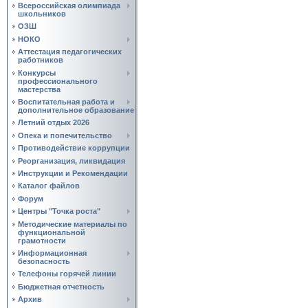
Всероссийская олимпиада
школьников
ОЗШ
НОКО
Аттестация педагогических
работников
Конкурсы
профессионального
мастерства
Воспитательная работа и
дополнительное образование
Летний отдых 2026
Опека и попечительство
Противодействие коррупции
Реорганизация, ликвидация
Инструкции и Рекомендации
Каталог файлов
Форум
Центры "Точка роста"
Методические материалы по
функциональной
грамотности
Информационная
безопасность
Телефоны горячей линии
Бюджетная отчетность
Архив