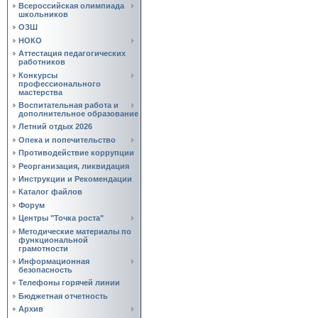
Всероссийская олимпиада
школьников
ОЗШ
НОКО
Аттестация педагогических
работников
Конкурсы
профессионального
мастерства
Воспитательная работа и
дополнительное образование
Летний отдых 2026
Опека и попечительство
Противодействие коррупции
Реорганизация, ликвидация
Инструкции и Рекомендации
Каталог файлов
Форум
Центры "Точка роста"
Методические материалы по
функциональной
грамотности
Информационная
безопасность
Телефоны горячей линии
Бюджетная отчетность
Архив