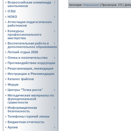
Всероссийская олимпиада
Категория
:
Информация
|
Просмотров
:
272
|
Доба
школьников
ОЗШ
НОКО
Аттестация педагогических
работников
Конкурсы
профессионального
мастерства
Воспитательная работа и
дополнительное образование
Летний отдых 2026
Опека и попечительство
Противодействие коррупции
Реорганизация, ликвидация
Инструкции и Рекомендации
Каталог файлов
Форум
Центры "Точка роста"
Методические материалы по
функциональной
грамотности
Информационная
безопасность
Телефоны горячей линии
Бюджетная отчетность
Архив