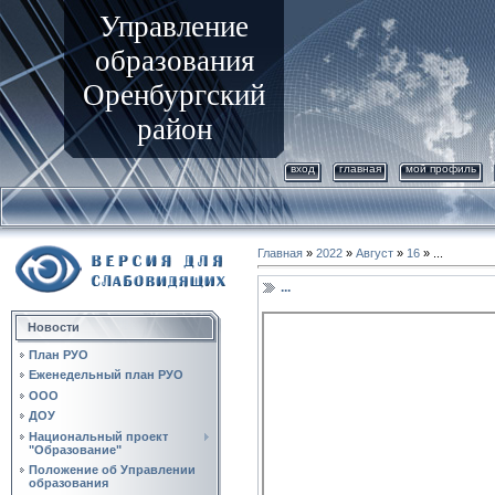
Управление
образования
Оренбургский
район
вход
главная
мой профиль
Главная
»
2022
»
Август
»
16
» ...
...
Новости
План РУО
Еженедельный план РУО
ООО
ДОУ
Национальный проект
"Образование"
Положение об Управлении
образования