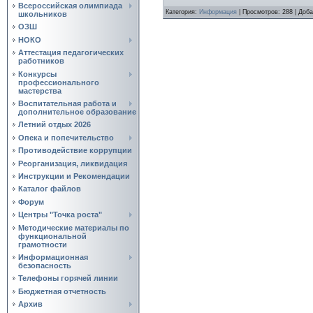
Всероссийская олимпиада
Категория
:
Информация
|
Просмотров
:
288
|
Доба
школьников
ОЗШ
НОКО
Аттестация педагогических
работников
Конкурсы
профессионального
мастерства
Воспитательная работа и
дополнительное образование
Летний отдых 2026
Опека и попечительство
Противодействие коррупции
Реорганизация, ликвидация
Инструкции и Рекомендации
Каталог файлов
Форум
Центры "Точка роста"
Методические материалы по
функциональной
грамотности
Информационная
безопасность
Телефоны горячей линии
Бюджетная отчетность
Архив