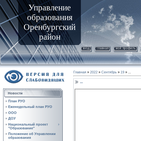
Управление
образования
Оренбургский
район
вход
главная
мой профиль
Главная
»
2022
»
Сентябрь
»
19
» ...
...
Новости
План РУО
Еженедельный план РУО
ООО
ДОУ
Национальный проект
"Образование"
Положение об Управлении
образования