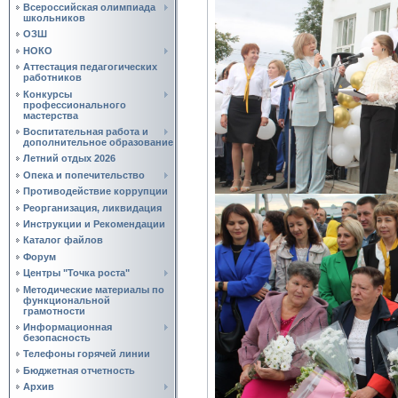
Всероссийская олимпиада
школьников
ОЗШ
НОКО
Аттестация педагогических
работников
Конкурсы
профессионального
мастерства
Воспитательная работа и
дополнительное образование
Летний отдых 2026
Опека и попечительство
Противодействие коррупции
Реорганизация, ликвидация
Инструкции и Рекомендации
Каталог файлов
Форум
Центры "Точка роста"
Методические материалы по
функциональной
грамотности
Информационная
безопасность
Телефоны горячей линии
Бюджетная отчетность
Архив