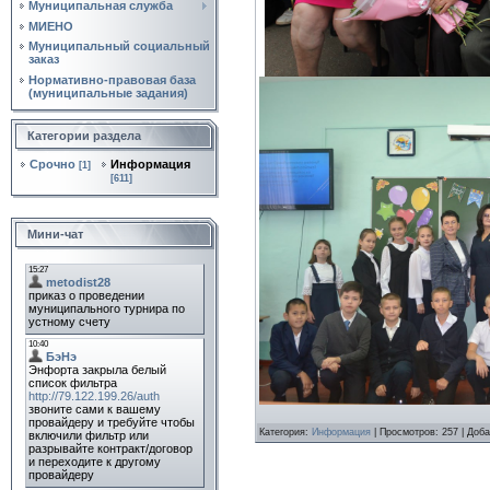
Муниципальная служба
МИЕНО
Муниципальный социальный
заказ
Нормативно‑правовая база
(муниципальные задания)
Категории раздела
Срочно
Информация
[1]
[611]
Мини-чат
Категория
:
Информация
|
Просмотров
:
257
|
Доба