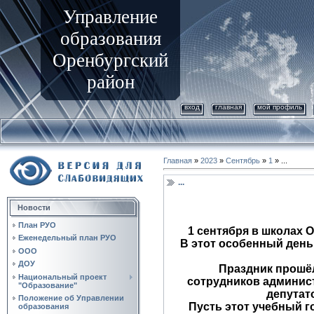
Управление
образования
Оренбургский
район
вход
главная
мой профиль
Главная
»
2023
»
Сентябрь
»
1
» ...
...
Новости
План РУО
1 сентября в школах Ор
Еженедельный план РУО
В этот особенный день
ООО
ДОУ
Праздник прошёл в 
Национальный проект
сотрудников админист
"Образование"
депутат
Положение об Управлении
Пусть этот учебный го
образования