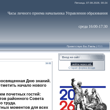
Пятница, 07.08.2026, 00:24
Часы личного приема начальника Управления образования
среда 16:00-17:30
Приветствую Вас
Гость
|
RSS
Вход на сайт
16:02
войти через uid
Старая форма входа
посвященная Дню знаний.
отметить начало нового
м почетных гостей:
тов районного Совета
о труда.
тных моментов для всех