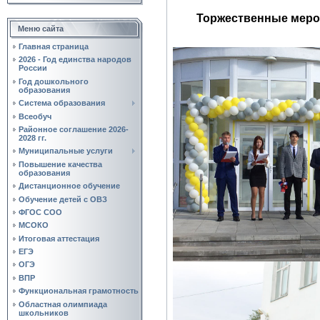
Торжественные мероприя
Меню сайта
Главная страница
2026 - Год единства народов
России
Год дошкольного
образования
Система образования
Всеобуч
Районное соглашение 2026-
2028 гг.
Муниципальные услуги
Повышение качества
образования
Дистанционное обучение
Обучение детей с ОВЗ
ФГОС СОО
МСОКО
Итоговая аттестация
ЕГЭ
ОГЭ
ВПР
Функциональная грамотность
Областная олимпиада
школьников