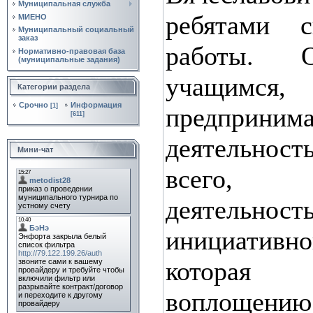
Муниципальная служба
ребятами
МИЕНО
Муниципальный социальный
заказ
работы. О
Нормативно‑правовая база
(муниципальные задания)
учащи
Категории раздела
Срочно
Информация
[1]
предпринима
[611]
деятельнос
Мини-чат
всего, ин
деятельнос
инициатив
которая
воплоще