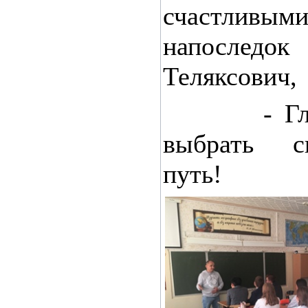
счастли
напос
Теляксович,
- Главно
выбрать с
путь!