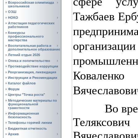
сфере услу
Всероссийская олимпиада
школьников
Тажбаев Ерб
ОЗШ
НОКО
Аттестация педагогических
предпри
работников
Конкурсы
профессионального
мастерства
организации
Воспитательная работа и
дополнительное образование
Летний отдых 2026
промышлен
Опека и попечительство
Противодействие коррупции
Коваленк
Реорганизация, ликвидация
Инструкции и Рекомендации
Каталог файлов
Вячеславови
Форум
Центры "Точка роста"
Методические материалы по
Во время 
функциональной
грамотности
Информационная
безопасность
Теляксови
Телефоны горячей линии
Бюджетная отчетность
Вячеславов
Архив