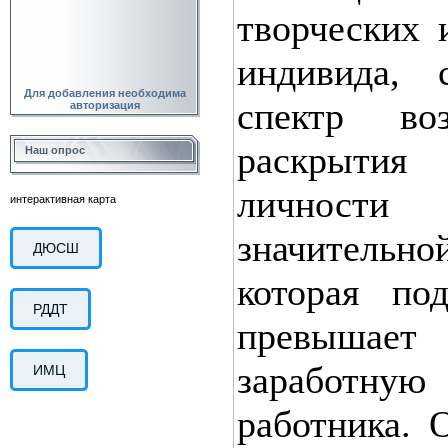
творческих 
индивида, 
Для добавления необходима
спектр во
авторизация
раскрыти
Наш опрос
личности
интерактивная карта
значител
ДЮСШ
которая по
РДДТ
превышает
заработную
ИМЦ
работника. 