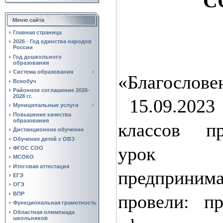
С
Меню сайта
Главная страница
2026 - Год единства народов
России
В 
Год дошкольного
образования
Система образования
«Благосл
Всеобуч
Районное соглашение 2026-
2028 гг.
15.09.2023
Муниципальные услуги
Повышение качества
образования
классов пр
Дистанционное обучение
Обучение детей с ОВЗ
урок
ФГОС СОО
МСОКО
Итоговая аттестация
предприним
ЕГЭ
ОГЭ
ВПР
провели: п
Функциональная грамотность
Областная олимпиада
школьников