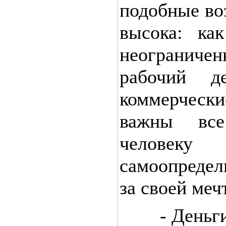
подобные во
высока: ка
неограниче
рабочий де
коммерчески
важны вс
челов
самоопредел
за своей меч
- Деньги н