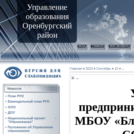
Управление
образования
Оренбургский
район
вход
главная
мой профиль
Главная
»
2023
»
Сентябрь
»
15
» ...
...
Новости
План РУО
Еженедельный план РУО
предприн
ООО
ДОУ
МБОУ «Бла
Национальный проект
"Образование"
Положение об Управлении
образования