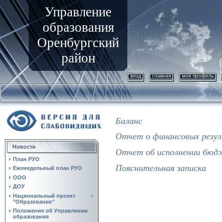
Управление
образования
Оренбургский
район
вход
главная
мой профиль
Баланс
Отчет о финансовых резу
Новости
Отчет об исполнении бю
План РУО
Пояснительная записка
Еженедельный план РУО
ООО
ДОУ
Национальный проект
"Образование"
Положение об Управлении
образования