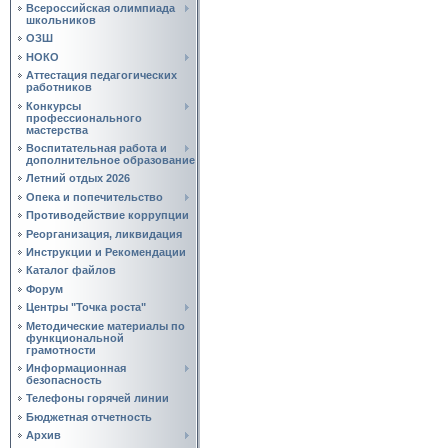
Всероссийская олимпиада
школьников
ОЗШ
НОКО
Аттестация педагогических
работников
Конкурсы
профессионального
мастерства
Воспитательная работа и
дополнительное образование
Летний отдых 2026
Опека и попечительство
Противодействие коррупции
Реорганизация, ликвидация
Инструкции и Рекомендации
Каталог файлов
Форум
Центры "Точка роста"
Методические материалы по
функциональной
грамотности
Информационная
безопасность
Телефоны горячей линии
Бюджетная отчетность
Архив