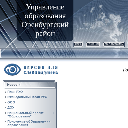
Управление
образования
Оренбургский
район
вход
главная
мой профиль
Го
Новости
План РУО
Еженедельный план РУО
ООО
ДОУ
Национальный проект
"Образование"
Положение об Управлении
образования