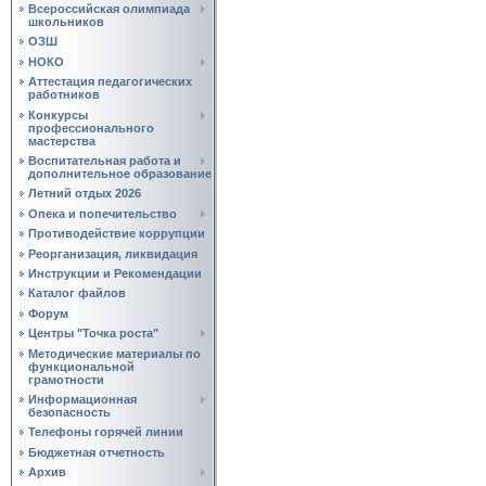
Всероссийская олимпиада
школьников
ОЗШ
НОКО
Аттестация педагогических
работников
Конкурсы
профессионального
мастерства
Воспитательная работа и
дополнительное образование
Летний отдых 2026
Опека и попечительство
Противодействие коррупции
Реорганизация, ликвидация
Инструкции и Рекомендации
Каталог файлов
Форум
Центры "Точка роста"
Методические материалы по
функциональной
грамотности
Информационная
безопасность
Телефоны горячей линии
Бюджетная отчетность
Архив