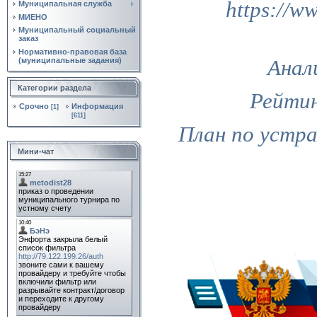
https://
Муниципальная служба
МИЕНО
Муниципальный социальный
заказ
Нормативно‑правовая база
Анал
(муниципальные задания)
Категории раздела
Рейти
Срочно
Информация
[1]
[611]
План по устра
Мини-чат