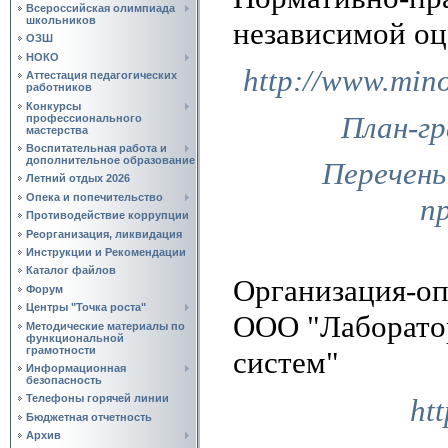
Всероссийская олимпиада
школьников
независимой оц
ОЗШ
НОКО
http://www.min
Аттестация педагогических
работников
Конкурсы
План-гр
профессионального
мастерства
Воспитательная работа и
дополнительное образование
Перечень
Летний отдых 2026
Опека и попечительство
п
Противодействие коррупции
Реорганизация, ликвидация
Инструкции и Рекомендации
Каталог файлов
Организация-оп
Форум
Центры "Точка роста"
ООО "Лаборатор
Методические материалы по
функциональной
грамотности
систем"
Информационная
безопасность
Телефоны горячей линии
ht
Бюджетная отчетность
Архив