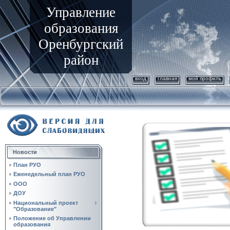
Управление
образования
Оренбургский
район
вход
главная
мой профиль
Новости
План РУО
Еженедельный план РУО
ООО
ДОУ
Национальный проект
"Образование"
Положение об Управлении
образования