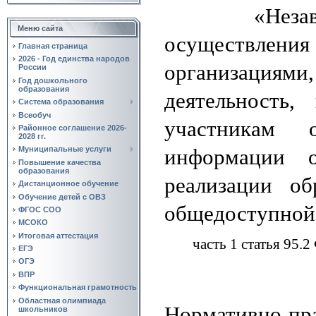
«Независим
Меню сайта
осуществлен
Главная страница
2026 - Год единства народов
организациям
России
Год дошкольного
образования
деятельность,
Система образования
Всеобуч
участникам 
Районное соглашение 2026-
2028 гг.
информации 
Муниципальные услуги
Повышение качества
образования
реализации о
Дистанционное обучение
Обучение детей с ОВЗ
общедоступной
ФГОС СОО
МСОКО
Итоговая аттестация
часть 1 статья 95.
ЕГЭ
ОГЭ
ВПР
Функциональная грамотность
Областная олимпиада
Нормативно-пра
школьников