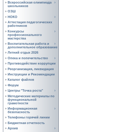
Всероссийская олимпиада
школьников
ОЗШ
НОКО
Аттестация педагогических
работников
Конкурсы
профессионального
мастерства
Воспитательная работа и
дополнительное образование
Летний отдых 2026
Опека и попечительство
Противодействие коррупции
Реорганизация, ликвидация
Инструкции и Рекомендации
Каталог файлов
Форум
Центры "Точка роста"
Методические материалы по
функциональной
грамотности
Информационная
безопасность
Телефоны горячей линии
Бюджетная отчетность
Архив