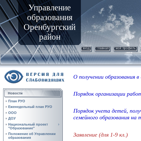
Управление
образования
Оренбургский
район
вход
главная
мой профиль
О получении образования в
Порядок организации рабо
Новости
План РУО
Еженедельный план РУО
Порядок учета детей, пол
ООО
семейного образования на 
ДОУ
Национальный проект
"Образование"
Заявление (для 1-9 кл.)
Положение об Управлении
образования