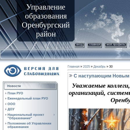
Управление
образования
Оренбургский
район
вход
главная
мой профиль
Главная
»
2025
»
Декабрь
»
30
С наступающим Новым 
Уважаемые коллеги,
Новости
организаций, систем
План РУО
Оренбу
Еженедельный план РУО
ООО
ДОУ
Национальный проект
"Образование"
Положение об Управлении
образования