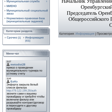
Начальник Управлени
Муниципальная служба
Оренбургский 
МИЕНО
Муниципальный социальный
Председатель Оренб
заказ
Общероссийского П
Нормативно‑правовая база
(муниципальные задания)
О
Категории раздела
Категория:
Информация
|
Просмотро
Срочно
Информация
[1]
[611]
Мини-чат