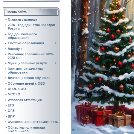
Меню сайта
Главная страница
2026 - Год единства народов
России
Год дошкольного
образования
Система образования
Всеобуч
Районное соглашение 2026-
2028 гг.
Муниципальные услуги
Повышение качества
образования
Дистанционное обучение
Обучение детей с ОВЗ
ФГОС СОО
МСОКО
Итоговая аттестация
ЕГЭ
ОГЭ
ВПР
Функциональная грамотность
Областная олимпиада
школьников