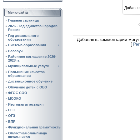
Добавле
3
Меню сайта
Главная страница
2026 - Год единства народов
России
Год дошкольного
Добавлять комментарии могут
образования
[
Ре
Система образования
Всеобуч
Районное соглашение 2026-
2028 гг.
Муниципальные услуги
Повышение качества
образования
Дистанционное обучение
Обучение детей с ОВЗ
ФГОС СОО
МСОКО
Итоговая аттестация
ЕГЭ
ОГЭ
ВПР
Функциональная грамотность
Областная олимпиада
школьников