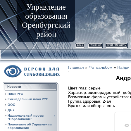
Управление
образования
Оренбургский
район
вход
главная
мой профиль
Главная
»
Фотоальбом
»
Найди 
Андре
Новости
Цвет глаз: серые
Характер: жизнерадостный, доб
План РУО
Возможные формы устройства: 
Еженедельный план РУО
Группа здоровья: 2-ая
ООО
Братья или сёстры: есть
ДОУ
Национальный проект
"Образование"
Положение об Управлении
образования