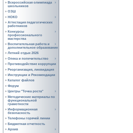
Всероссийская олимпиада
школьников
ОЗШ
НОКО
Аттестация педагогических
работников
Конкурсы
профессионального
мастерства
Воспитательная работа и
дополнительное образование
Летний отдых 2026
Опека и попечительство
Противодействие коррупции
Реорганизация, ликвидация
Инструкции и Рекомендации
Каталог файлов
Форум
Центры "Точка роста"
Методические материалы по
функциональной
грамотности
Информационная
безопасность
Телефоны горячей линии
Бюджетная отчетность
Архив