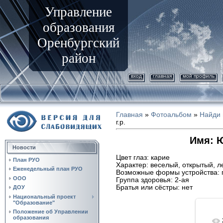
Управление
образования
Оренбургский
район
вход
главная
мой профиль
Главная
»
Фотоальбом
»
Найди 
г.р.
Имя: Ю
Новости
Цвет глаз: карие
План РУО
Характер: веселый, открытый, л
Еженедельный план РУО
Возможные формы устройства: 
ООО
Группа здоровья: 2-ая
Братья или сёстры: нет
ДОУ
Национальный проект
"Образование"
Положение об Управлении
образования