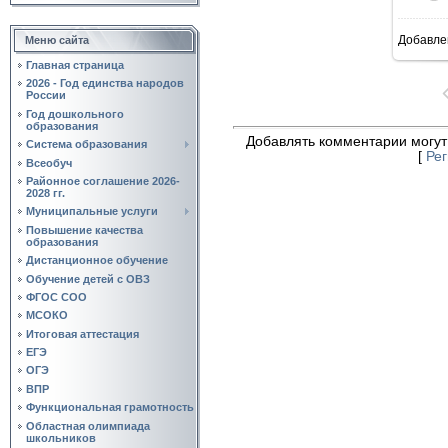
Добавле
Меню сайта
4
Главная страница
2026 - Год единства народов
России
Год дошкольного
образования
Добавлять комментарии могут
Система образования
[
Ре
Всеобуч
Районное соглашение 2026-
2028 гг.
Муниципальные услуги
Повышение качества
образования
Дистанционное обучение
Обучение детей с ОВЗ
ФГОС СОО
МСОКО
Итоговая аттестация
ЕГЭ
ОГЭ
ВПР
Функциональная грамотность
Областная олимпиада
школьников