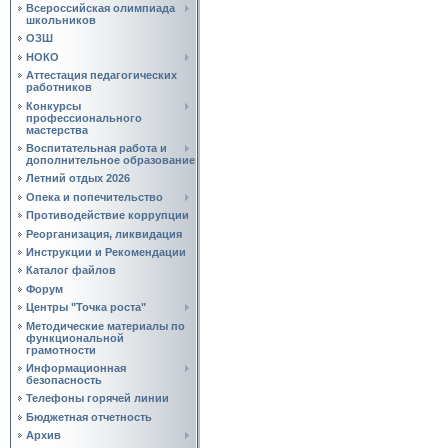
Всероссийская олимпиада
школьников
ОЗШ
НОКО
Аттестация педагогических
работников
Конкурсы
профессионального
мастерства
Воспитательная работа и
дополнительное образование
Летний отдых 2026
Опека и попечительство
Противодействие коррупции
Реорганизация, ликвидация
Инструкции и Рекомендации
Каталог файлов
Форум
Центры "Точка роста"
Методические материалы по
функциональной
грамотности
Информационная
безопасность
Телефоны горячей линии
Бюджетная отчетность
Архив