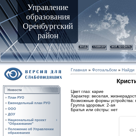
Управление
образования
Оренбургский
район
вход
главная
мой профиль
Главная
»
Фотоальбом
»
Найди 
Кристи
Новости
Цвет глаз: карие
Характер: веселая, жизнерадостн
План РУО
Возможные формы устройства: 
Еженедельный план РУО
Группа здоровья: 2-ая
ООО
Братья или сёстры: нет
ДОУ
Национальный проект
"Образование"
Положение об Управлении
образования