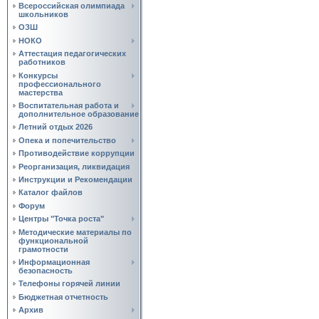
Всероссийская олимпиада
школьников
ОЗШ
НОКО
Аттестация педагогических
работников
Конкурсы
профессионального
мастерства
Воспитательная работа и
дополнительное образование
Летний отдых 2026
Опека и попечительство
Противодействие коррупции
Реорганизация, ликвидация
Инструкции и Рекомендации
Каталог файлов
Форум
Центры "Точка роста"
Методические материалы по
функциональной
грамотности
Информационная
безопасность
Телефоны горячей линии
Бюджетная отчетность
Архив