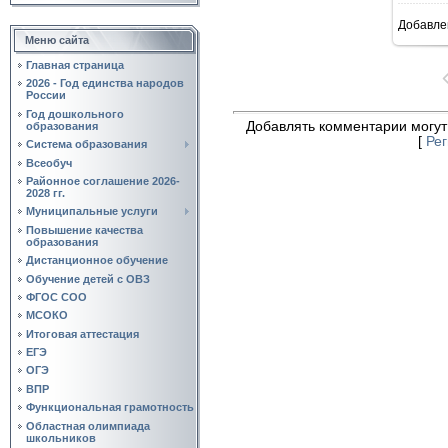
Добавле
4
Меню сайта
Главная страница
2026 - Год единства народов
России
Год дошкольного
Добавлять комментарии могут
образования
[
Ре
Система образования
Всеобуч
Районное соглашение 2026-
2028 гг.
Муниципальные услуги
Повышение качества
образования
Дистанционное обучение
Обучение детей с ОВЗ
ФГОС СОО
МСОКО
Итоговая аттестация
ЕГЭ
ОГЭ
ВПР
Функциональная грамотность
Областная олимпиада
школьников