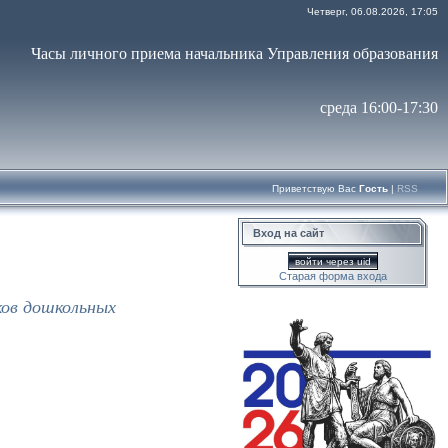
Четверг, 06.08.2026, 17:05
Часы личного приема начальника Управления образования
среда 16:00-17:30
Приветствую Вас
Гость
|
RSS
Вход на сайт
войти через uid
Старая форма входа
ков дошкольных