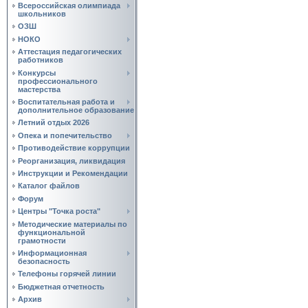
Всероссийская олимпиада
школьников
ОЗШ
НОКО
Аттестация педагогических
работников
Конкурсы
профессионального
мастерства
Воспитательная работа и
дополнительное образование
Летний отдых 2026
Опека и попечительство
Противодействие коррупции
Реорганизация, ликвидация
Инструкции и Рекомендации
Каталог файлов
Форум
Центры "Точка роста"
Методические материалы по
функциональной
грамотности
Информационная
безопасность
Телефоны горячей линии
Бюджетная отчетность
Архив