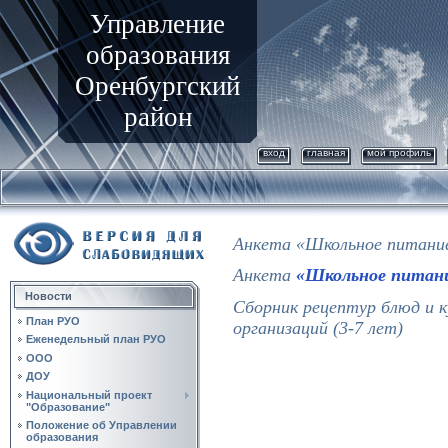
Управление
образования
Оренбургский
район
вход
главная
мой профиль
Анкета
«Школьное питани
Анкета
«Школьное питани
Новости
Сборник рецептур блюд и к
План РУО
организаций (3-7 лет)
Еженедельный план РУО
ООО
ДОУ
Национальный проект
"Образование"
Положение об Управлении
образования