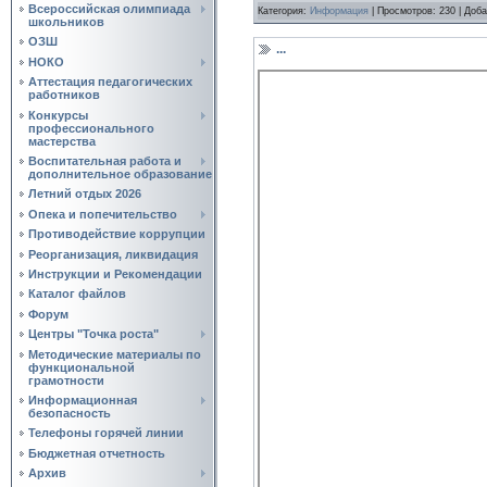
Всероссийская олимпиада
Категория:
Информация
|
Просмотров:
230
|
Доба
школьников
ОЗШ
...
НОКО
Аттестация педагогических
работников
Конкурсы
профессионального
мастерства
Воспитательная работа и
дополнительное образование
Летний отдых 2026
Опека и попечительство
Противодействие коррупции
Реорганизация, ликвидация
Инструкции и Рекомендации
Каталог файлов
Форум
Центры "Точка роста"
Методические материалы по
функциональной
грамотности
Информационная
безопасность
Телефоны горячей линии
Бюджетная отчетность
Архив