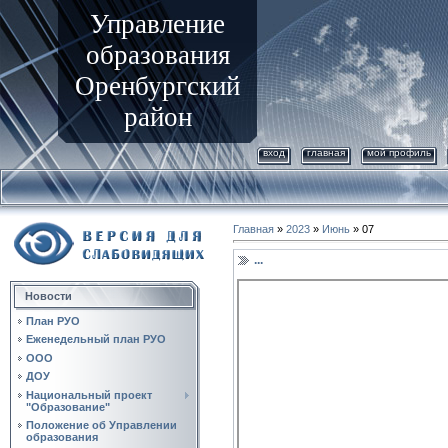
Управление
образования
Оренбургский
район
вход
главная
мой профиль
Главная
»
2023
»
Июнь
»
07
...
Новости
План РУО
Еженедельный план РУО
ООО
ДОУ
Национальный проект
"Образование"
Положение об Управлении
образования