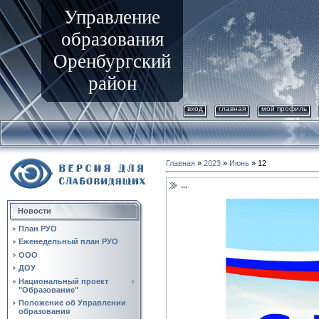
Управление
образования
Оренбургский
район
вход
главная
мой профиль
Главная
»
2023
»
Июнь
»
12
...
Новости
План РУО
Еженедельный план РУО
ООО
ДОУ
Национальный проект
"Образование"
Положение об Управлении
образования