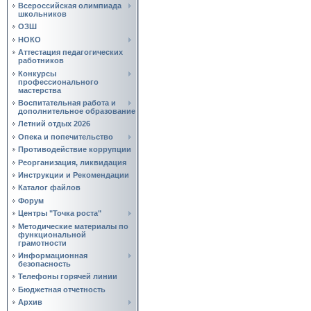
Всероссийская олимпиада
школьников
ОЗШ
НОКО
Аттестация педагогических
работников
Конкурсы
профессионального
мастерства
Воспитательная работа и
дополнительное образование
Летний отдых 2026
Опека и попечительство
Противодействие коррупции
Реорганизация, ликвидация
Инструкции и Рекомендации
Каталог файлов
Форум
Центры "Точка роста"
Методические материалы по
функциональной
грамотности
Информационная
безопасность
Телефоны горячей линии
Бюджетная отчетность
Архив