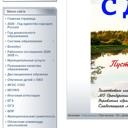
Меню сайта
Главная страница
2026 - Год единства народов
России
Год дошкольного
образования
Система образования
Всеобуч
Районное соглашение 2026-
2028 гг.
Муниципальные услуги
Повышение качества
образования
Дистанционное обучение
Обучение детей с ОВЗ
ФГОС СОО
МСОКО
Итоговая аттестация
ЕГЭ
ОГЭ
ВПР
Категория:
Информация
|
Просмотров:
221
|
Доба
Функциональная грамотность
Областная олимпиада
школьников