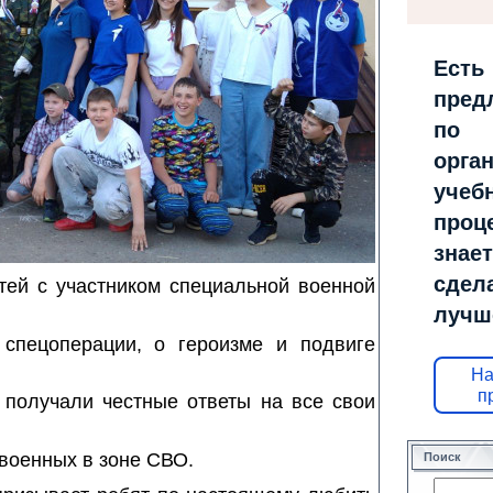
Есть
пред
по
орга
учеб
проц
знает
сдел
тей с участником специальной военной
лучш
спецоперации, о героизме и подвиге
На
п
 получали честные ответы на все свои
военных в зоне СВО.
Поиск