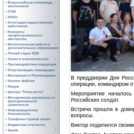
Всероссийская олимпиада
школьников
ОЗШ
НОКО
Аттестация педагогических
работников
Конкурсы
профессионального
мастерства
Воспитательная работа и
дополнительное образование
Летний отдых 2026
Опека и попечительство
Противодействие коррупции
Реорганизация, ликвидация
Инструкции и Рекомендации
В преддверии Дня Росс
Каталог файлов
операции, командиром 
Форум
Центры "Точка роста"
Мероприятие началось
Методические материалы по
Российских солдат.
функциональной
грамотности
Встреча прошла в дове
Информационная
безопасность
вопросы.
Телефоны горячей линии
Виктор поделился своим
Бюджетная отчетность
Архив