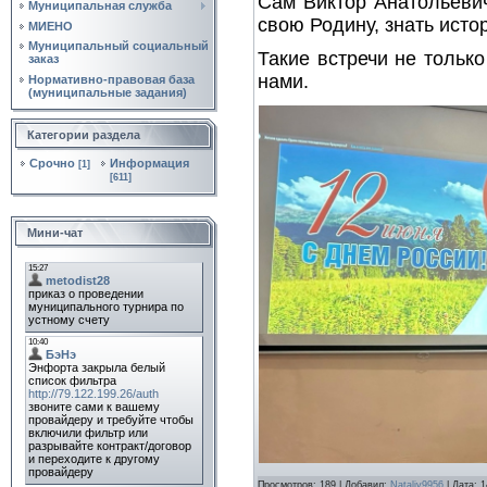
Сам Виктор Анатольеви
Муниципальная служба
свою Родину, знать исто
МИЕНО
Муниципальный социальный
Такие встречи не тольк
заказ
нами.
Нормативно‑правовая база
(муниципальные задания)
Категории раздела
Срочно
Информация
[1]
[611]
Мини-чат
Просмотров:
189
|
Добавил:
Nataliy9956
|
Дата:
1