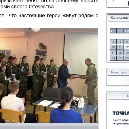
призывает ребят по-настоящему любить
ками своего Отечества.
ют, что настоящие герои живут рядом с
Календарь
Пн
Вт
Ср
3
4
5
10
11
12
17
18
19
24
25
26
Госуслуги
Т