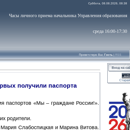
Суббота, 08.08.2026, 08:38
Часы личного приема начальника Управления образования
среда 16:00-17:30
Приветствую Вас
Гость
|
RSS
Вход на са
войт
Старая
ервых получили паспорта
я паспортов «Мы – граждане России!».
их родители.
 Мария Слабоспицкая и Марина Витова.