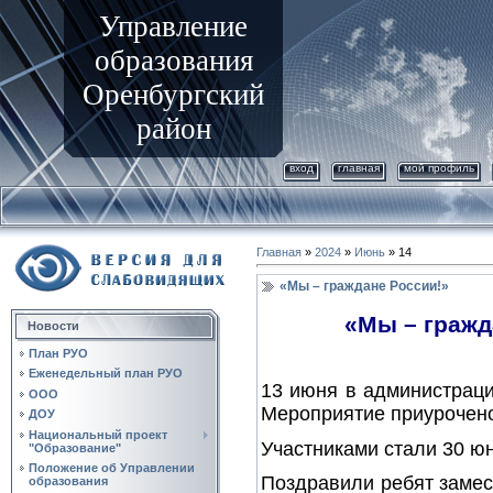
Управление
образования
Оренбургский
район
вход
главная
мой профиль
Главная
»
2024
»
Июнь
»
14
«Мы – граждане России!»
«Мы – гражд
Новости
План РУО
Еженедельный план РУО
13 июня в администраци
ООО
Мероприятие приурочено
ДОУ
Национальный проект
Участниками стали 30 юн
"Образование"
Положение об Управлении
Поздравили ребят замес
образования