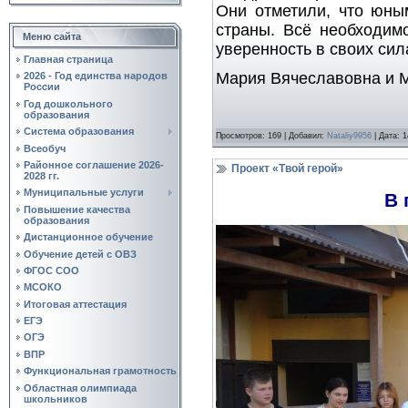
Они отметили, что юны
страны. Всё необходим
Меню сайта
уверенность в своих сил
Главная страница
Мария Вячеславовна и М
2026 - Год единства народов
России
Год дошкольного
образования
Система образования
Просмотров:
169
|
Добавил:
Nataliy9956
|
Дата:
1
Всеобуч
Районное соглашение 2026-
Проект «Твой герой»
2028 гг.
Муниципальные услуги
В 
Повышение качества
образования
Дистанционное обучение
Обучение детей с ОВЗ
ФГОС СОО
МСОКО
Итоговая аттестация
ЕГЭ
ОГЭ
ВПР
Функциональная грамотность
Областная олимпиада
школьников