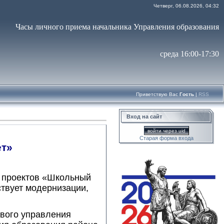
Четверг, 06.08.2026, 04:32
Часы личного приема начальника Управления образования
среда 16:00-17:30
Приветствую Вас
Гость
|
RSS
Вход на сайт
войти через uid
Старая форма входа
т»
х проектов «Школьный
ствует модернизации,
ового управления