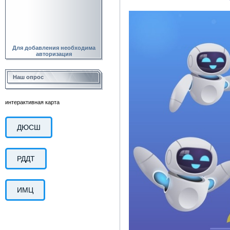
Для добавления необходима
авторизация
Наш опрос
интерактивная карта
ДЮСШ
РДДТ
ИМЦ