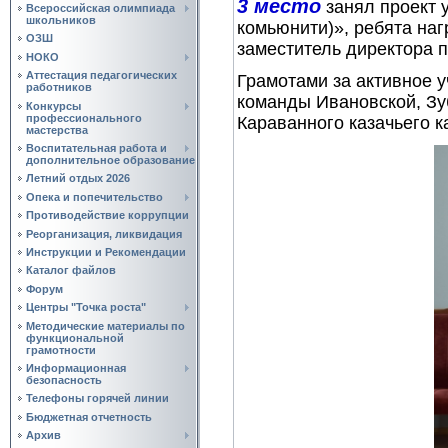
3 место
занял проект 
Всероссийская олимпиада
школьников
комьюнити)», ребята на
ОЗШ
заместитель директора 
НОКО
Аттестация педагогических
Грамотами за активное 
работников
команды Ивановской, Зу
Конкурсы
профессионального
Караванного казачьего к
мастерства
Воспитательная работа и
дополнительное образование
Летний отдых 2026
Опека и попечительство
Противодействие коррупции
Реорганизация, ликвидация
Инструкции и Рекомендации
Каталог файлов
Форум
Центры "Точка роста"
Методические материалы по
функциональной
грамотности
Информационная
безопасность
Телефоны горячей линии
Бюджетная отчетность
Архив