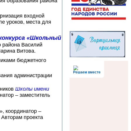
ия образования района
ернизация входной
ле уроков, места для
конкурса «Школьный
о района Василий
арина Витова.
никами бюджетного
Решаем вместе
вания администрации
еников
Школы имени
натор – заместитель
», координатор –
 Авторам проекта