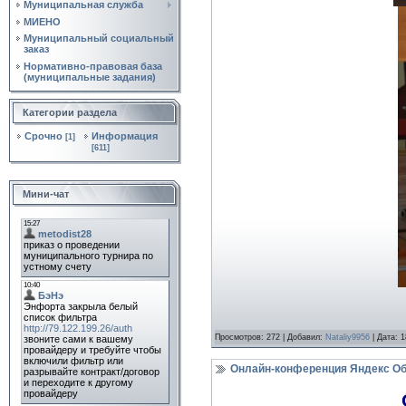
Муниципальная служба
МИЕНО
Муниципальный социальный
заказ
Нормативно‑правовая база
(муниципальные задания)
Категории раздела
Срочно
Информация
[1]
[611]
Мини-чат
Просмотров:
272
|
Добавил:
Nataliy9956
|
Дата:
1
Онлайн-конференция Яндекс О