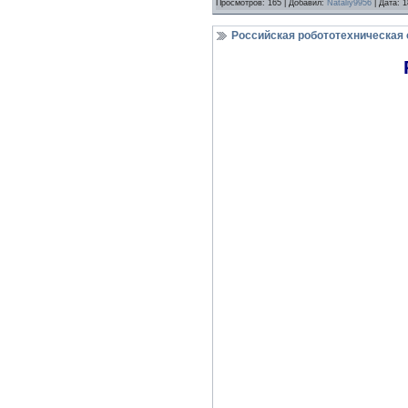
Просмотров:
165
|
Добавил:
Nataliy9956
|
Дата:
1
Российская робототехническая