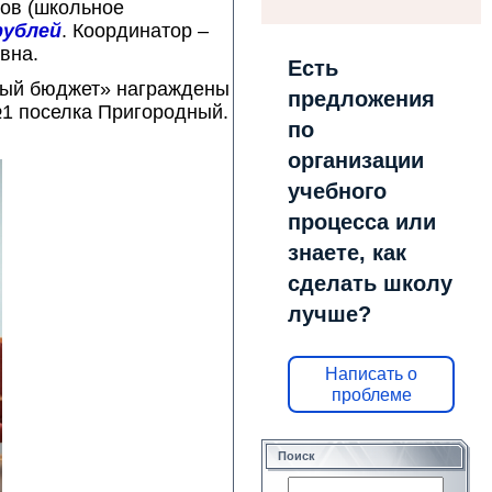
ов (школьное
рублей
. Координатор –
вна.
Есть
ьный бюджет» награждены
предложения
№1 поселка Пригородный.
по
организации
учебного
процесса или
знаете, как
сделать школу
лучше?
Написать о
проблеме
Поиск