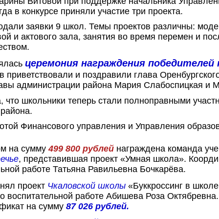
арины Витовой при поддержке начальника Управлен
да в конкурсе приняли участие три проекта.
подали заявки 9 школ. Темы проектов различны: мод
ой и актового зала, занятия во время перемен и пос
еством.
церемония награждения победителей 
оялась
ов приветствовали и поздравили глава Оренбургског
авы администрации района Мария Слабоспицкая и М
, что школьники теперь стали полноправными участ
 района.
мотой Финансового управления и Управления образо
ом на сумму
499 800 рублей
награждена команда уч
речье
, представившая проект «Умная школа». Коорди
льной работе Татьяна Равильевна Бочкарёва.
анял проект
Чкаловской школы
«Буккроссинг в школе
по воспитательной работе Абишева Роза Октябревна.
ификат на сумму
87 026 рублей.