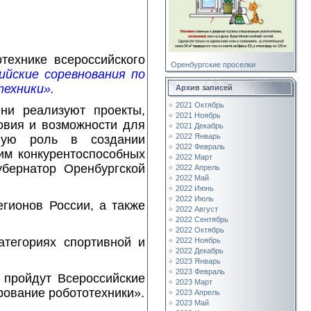
технике всероссийского
Оренбургские проселки
ийские соревнования по
ехники».
Архив записей
2021 Октябрь
ни реализуют проекты,
2021 Ноябрь
овия и возможности для
2021 Декабрь
2022 Январь
жную роль в создании
2022 Февраль
им конкурентоспособных
2022 Март
убернатор Оренбургской
2022 Апрель
2022 Май
2022 Июнь
2022 Июль
егионов России, а также
2022 Август
2022 Сентябрь
2022 Октябрь
атегориях спортивной и
2022 Ноябрь
2022 Декабрь
2023 Январь
2023 Февраль
 пройдут Всероссийские
2023 Март
ование робототехники».
2023 Апрель
2023 Май