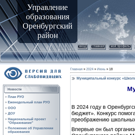
Управление
образования
Оренбургский
район
вход
главная
мой профиль
Главная
»
2024
»
Июнь
»
18
Муниципальный конкурс «Школ
Му
Новости
План РУО
Еженедельный план РУО
В 2024 году в Оренбургс
ООО
бюджет». Конкурс помог
ДОУ
преображению школьных
Национальный проект
"Образование"
Впервые он был организ
Положение об Управлении
образования