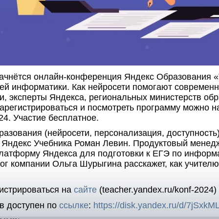
ачнётся онлайн-конференция Яндекс Образования «
ей информатики. Как нейросети помогают современ
, эксперты Яндекса, региональных министерств обр
Зарегистрироваться и посмотреть программу можно 
024. Участие бесплатное.
азования (нейросети, персонализация, доступность
 Яндекс Учебника Роман Левин. Продуктовый мене
платформу Яндекса для подготовки к ЕГЭ по информ
г компании Ольга Шурыгина расскажет, как учителю
истрироваться на
сайте
(teacher.yandex.ru/konf-2024)
в доступен по
ссылке
:
https://disk.yandex.ru/d/7jSx