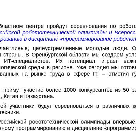
ластном центре пройдут соревнования по робото
сийской робототехнической олимпиады и Всеросс
рованию в дисциплине «программирование роботот
лантливые, целеустремленные молодые люди. О
и страны. В Оренбургской области мы создаем усл
х ИТ-специалистов. Их потенциал играет ва
огической среды в регионе. Уже сегодня мы готов
ованных на рынке труда в сфере IT, – отметил г
 примут участие более 1000 конкурсантов из 50 р
 Китая и Казахстана.
ей участники будут соревноваться в различных к
техники.
Российской робототехнической олимпиады впервые
вному программированию в дисциплине «программир