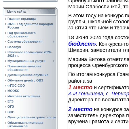
Оренбургского района М
Марии Слабоспицкой, тог
Меню сайта
В этом году на конкурс 
Главная страница
группы, школьной столов
2026 - Год единства народов
занятия чтением и творч
России
Год дошкольного
образования
18 июня 2024 года сост
Система образования
бюджет»
. Конкурсант
Всеобуч
Шмарин, заместители гл
Районное соглашение 2026-
2028 гг.
Марина Витова отметила
Муниципальные услуги
процесса Оренбургского
Повышение качества
образования
По итогам конкурса Гра
Дистанционное обучение
района за
Обучение детей с ОВЗ
ФГОС СОО
1 место
и сертификат
МСОКО
А.И.Гонышева, с. Черно
Итоговая аттестация
директора по воспитате
ЕГЭ
ОГЭ
2 место
на конкурсе з
ВПР
заместитель директора 
Функциональная грамотность
вручена Грамота и серт
Областная олимпиада
школьников