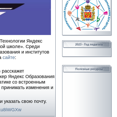
Технологии Яндекс
2023 - Год педагога
ной школе». Среди
азования и институтов
на
сайте
:
Полезные ресурсы
) расскажет
джер Яндекс Образования
атике со встроенным
 принимать изменения и
 и указать свою почту.
kMLu8iWGXw