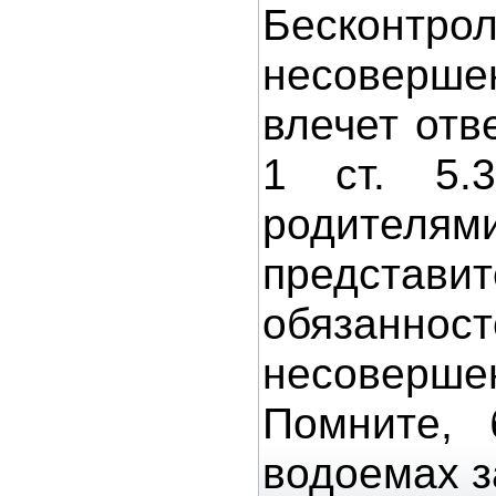
Бескон
несоверше
влечет отв
1 ст. 5.
родител
представ
обязанност
несоверше
Помните, 
водоемах з