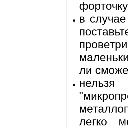
форточку
в случае
поставь
проветри
маленьки
ли сможе
нельз
"микр
металло
легко м