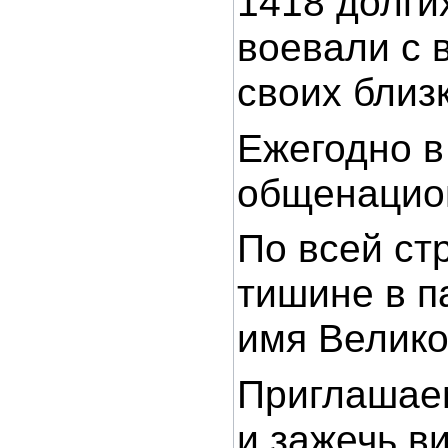
1418 долги
воевали с 
своих близ
Ежегодно в
общенацион
По всей ст
тишине в па
имя Велико
Приглашаем
и зажечь в