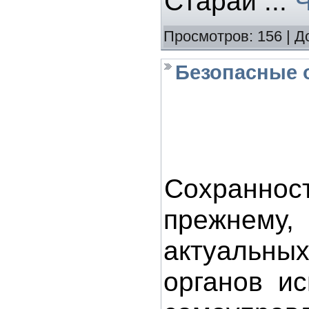
Старай
...
Ч
Просмотров:
156
|
Д
Безопасные 
Сохранност
прежнему
актуальны
органов ис