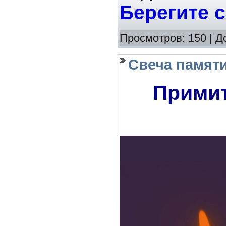
Берегите с
Просмотров:
150
|
Д
Свеча памят
Примит