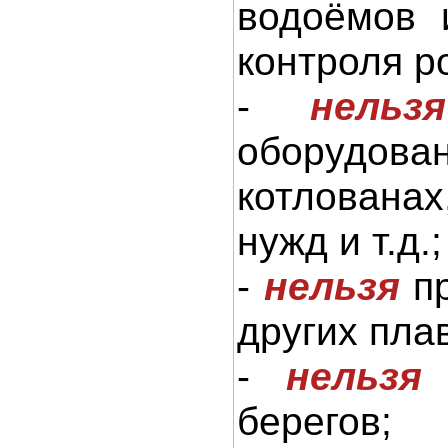
водоёмов 
контроля р
-
нельзя
оборудован
котлована
нужд и т.д.;
-
нельзя
пр
других пла
-
нельзя
н
берегов;