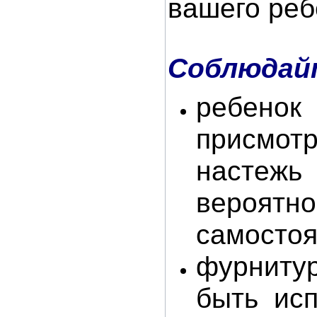
вашего реб
Соблюдайт
ребено
присмот
настежь
вероятн
самостоя
фурниту
быть ис