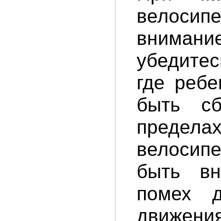
велосип
вниман
убедите
где ребе
быть с
предела
велосип
быть вн
помех д
движе