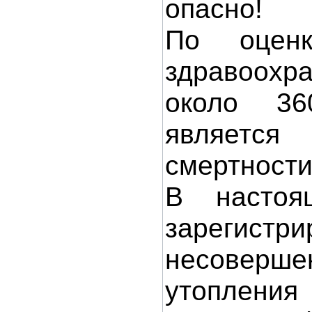
опасно!
По оценк
здравоохр
около 36
является
смертности
В настоя
зарегис
несоверш
утоплени