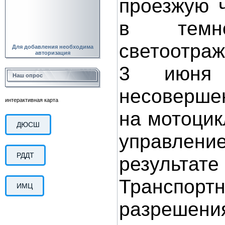
проезжую 
в темн
светоотра
Для добавления необходима
авторизация
3 июня 
Наш опрос
несовершен
интерактивная карта
на мотоцик
ДЮСШ
управлени
РДДТ
результате
Транспорт
ИМЦ
разрешения