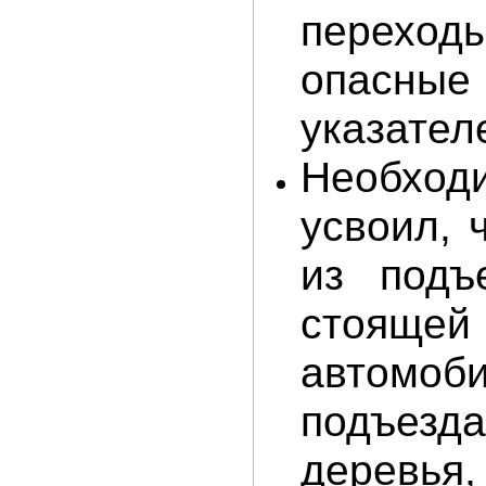
переход
опасные
указател
Необходи
усвоил, 
из подъ
стояще
автомоб
подъезд
деревья,