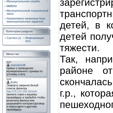
зарегис
Муниципальная служба
МИЕНО
транспорт
Муниципальный социальный
заказ
Нормативно‑правовая база
детей, в 
(муниципальные задания)
Категории раздела
детей полу
Срочно
Информация
[1]
[611]
тяжести.
Мини-чат
Так, напр
районе о
скончалас
г.р., кото
пешеходн