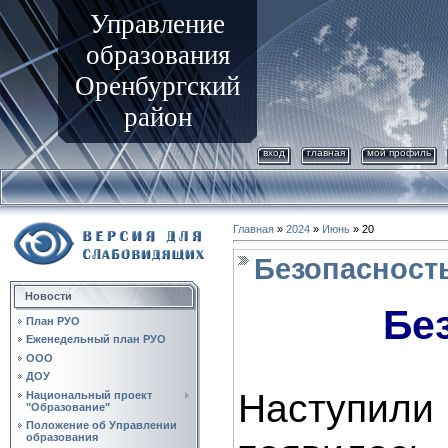
Управление
образования
Оренбургский
район
вход
главная
мой профиль
Главная
»
2024
»
Июнь
»
20
Безопасность
Новости
Бе
План РУО
Еженедельный план РУО
ООО
ДОУ
Наступил
Национальный проект
"Образование"
Положение об Управлении
образования