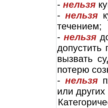
-
нельзя
ку
-
нельзя
к
течением;
-
нельзя
до
допустить 
вызвать су
потерю соз
-
нельзя
п
или других
Категорич