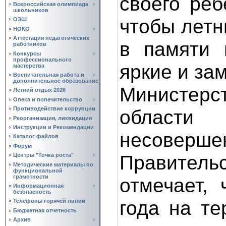
своего реб
Всероссийская олимпиада
школьников
чтобы летн
ОЗШ
НОКО
Аттестация педагогических
в памяти 
работников
Конкурсы
профессионального
яркие и за
мастерства
Воспитательная работа и
дополнительное образование
Министерс
Летний отдых 2026
Опека и попечительство
Противодействие коррупции
области
Реорганизация, ликвидация
Инструкции и Рекомендации
несоверше
Каталог файлов
Форум
Правител
Центры "Точка роста"
Методические материалы по
функциональной
грамотности
отмечает,
Информационная
безопасность
года на те
Телефоны горячей линии
Бюджетная отчетность
Архив