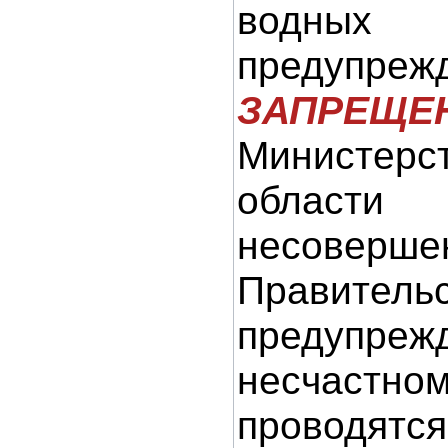
водных 
предупре
ЗАПРЕЩЕН
Министерс
области
несоверше
Правител
предупр
несчастно
проводятся