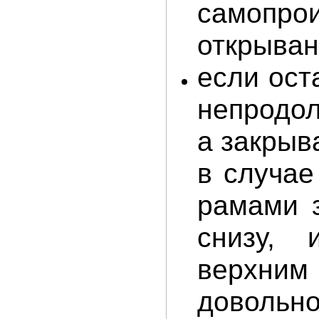
самопро
открыван
если ост
непродо
а закрыв
в случа
рамами 
снизу, 
верхним
довольн