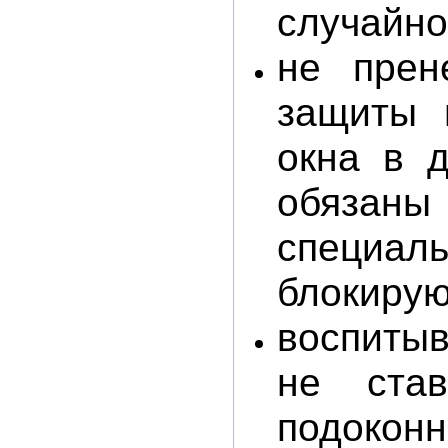
случайно
не прен
защиты 
окна в д
обяза
специ
блокирую
воспиты
не став
подок