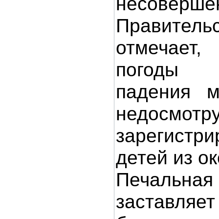
несоверше
Правител
отмечает,
погоды у
падения м
недосмот
зарегистр
детей из ок
Печальна
заставл