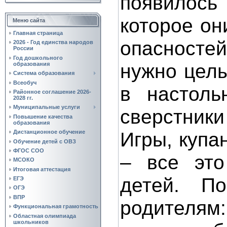
появилось
которое он
Меню сайта
Главная страница
опасностей
2026 - Год единства народов
России
Год дошкольного
нужно целы
образования
Система образования
Всеобуч
в настоль
Районное соглашение 2026-
2028 гг.
Муниципальные услуги
сверстники
Повышение качества
образования
Игры, купа
Дистанционное обучение
Обучение детей с ОВЗ
ФГОС СОО
– все это
МСОКО
Итоговая аттестация
детей. По
ЕГЭ
ОГЭ
ВПР
родителям:
Функциональная грамотность
Областная олимпиада
школьников