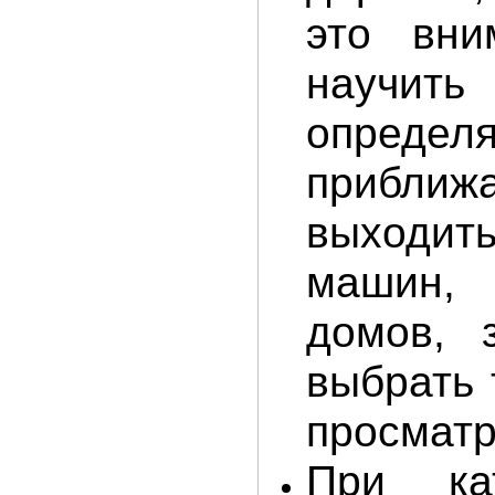
это вни
научить
опреде
приближ
выходит
машин, 
домов, 
выбрать 
просматр
При ка