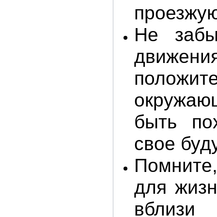
проезжую
Не забы
движе
положит
окружающ
быть по
свое буд
Помните
для жизн
вблизи 