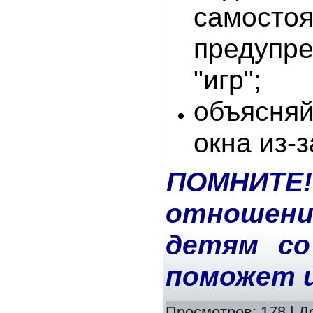
самостоя
предупр
"игр";
объясняй
окна из-
ПОМНИТ
отношен
детям со
поможет 
Просмотров:
178
|
Д