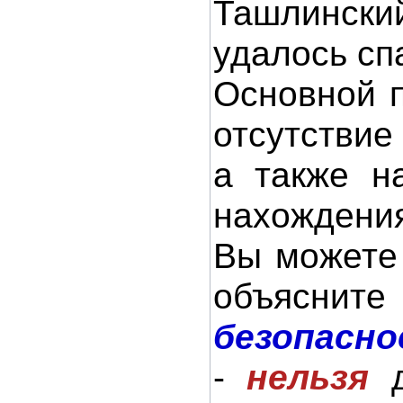
Ташлинск
удалось спа
Основной п
отсутствие
а также н
нахождения
Вы можете 
объяснит
безопасно
-
нельзя
д